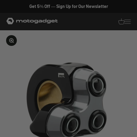
Zum Inhalt springen
Get 5% Off — Sign Up for Our Newsletter
motogadget GmbH
Translati
Transl
Bild vergrößern