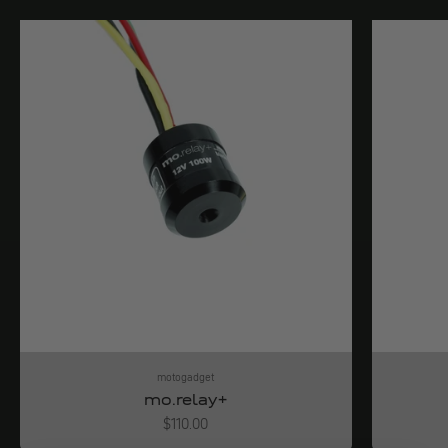
motogadget
mo.relay+
Angebot
$110.00