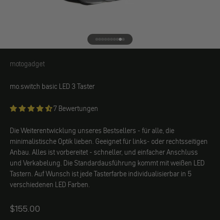
Gehe zu Element 1
Gehe zu Element 2
Gehe zu Element 3
Gehe zu Element 4
Gehe zu Element 5
Gehe zu Element 6
Gehe zu Element 7
Gehe zu Element 8
Gehe zu Element 9
Gehe zu Element 10
motogadget
motogadget
mo.switch basic LED 3 Taster
7 Bewertungen
Die Weiterentwicklung unseres Bestsellers - für alle, die
minimalistische Optik lieben. Geeignet für links- oder rechtsseitigen
Anbau. Alles ist vorbereitet - schneller, und einfacher Anschluss
und Verkabelung. Die Standardausführung kommt mit weißen LED
Tastern. Auf Wunsch ist jede Tasterfarbe individualisierbar in 5
verschiedenen LED Farben.
$155.00