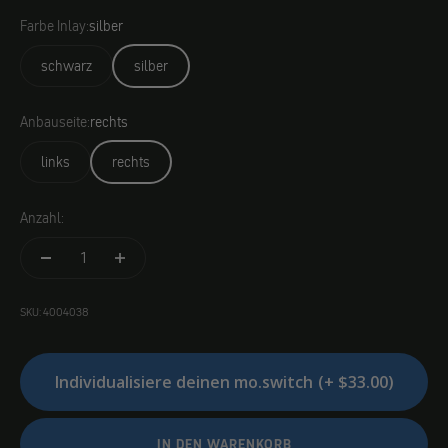
Farbe Inlay:
silber
schwarz
silber
Anbauseite:
rechts
links
rechts
Anzahl:
SKU: 4004038
Individualisiere deinen mo.switch
(+ $33.00)
IN DEN WARENKORB