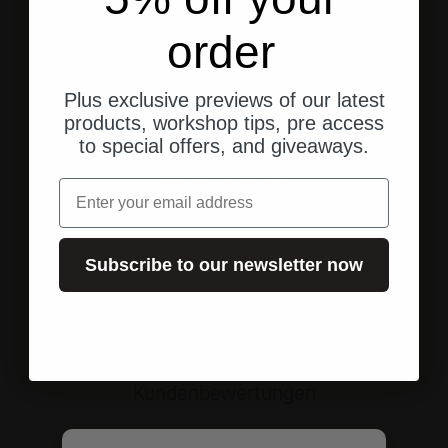
order
Plus exclusive previews of our latest
products, workshop tips, pre access
to special offers, and giveaways.
Versand aus den USA
Email
Schneller, direkter Versand an Ihre Adresse.
Subscribe to our newsletter now
Gehe zu Element 1
Gehe zu Element 2
Gehe zu Element 3
Kundenbewertungen