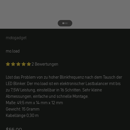
Gehe zu Element 1
Gehe zu Element 2
Gehe zu Element 3
motogadget
motogadget
mo.load
2 Bewertungen
Löst das Problem von zu hoher Blinkfrequenz nach dem Tausch der
LED Blinker. Der mo.load ist ein elektronischer Lastbalancer mit bis
zu 7,5W Leistung, einstellbar in 16 Schritten. Sehr kleine
Abmessungen, einfache und schnelle Montage.
Maße: 49,5 mm x 14 mm x 12 mm
Gewicht: 15 Gramm
Kabellänge 0,30 m
Angebot
$55.00