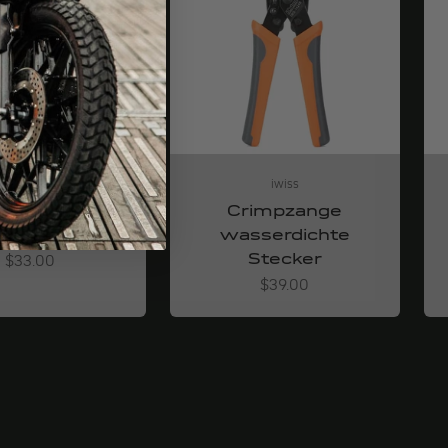
iwiss
iwiss
solierzange
Crimpzange
stjustierend
wasserdichte
Stecker
Angebot
$33.00
Angebot
$39.00