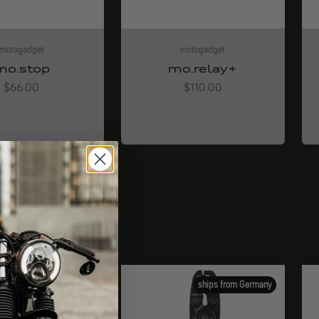
motogadget
motogadget
mo.stop
mo.relay+
Angebot
Angebot
$66.00
$110.00
ships from Germany
ships from Germany