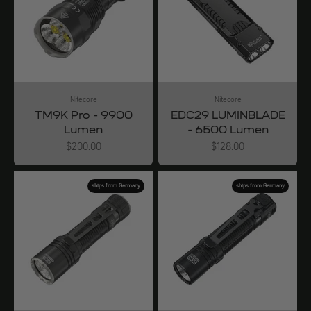
Nitecore
Nitecore
TM9K Pro - 9900
EDC29 LUMINBLADE
Lumen
- 6500 Lumen
Angebot
Angebot
$200.00
$128.00
ships from Germany
ships from Germany