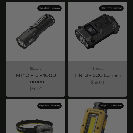
ships from Germany
ships from Germany
Nitecore
Nitecore
MT1C Pro - 1000
TINI 3 - 600 Lumen
Lumen
Angebot
$56.00
Angebot
$56.00
ships from Germany
ships from Germany