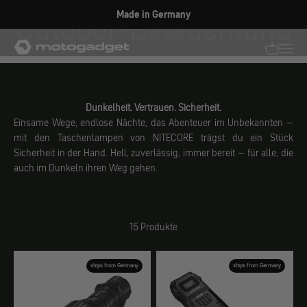
Zum Inhalt springen
Outdoor-Beleuchtung
Made in Germany
motogadget GmbH
Translati
Transl
Dunkelheit. Vertrauen. Sicherheit.
Einsame Wege, endlose Nächte, das Abenteuer im Unbekannten –
mit den Taschenlampen von NITECORE trägst du ein Stück
Sicherheit in der Hand. Hell, zuverlässig, immer bereit – für alle, die
auch im Dunkeln ihren Weg gehen.
15 Produkte
ships from Germany
ships from Germany