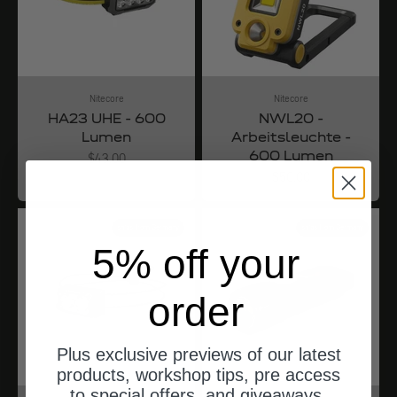
Nitecore
Nitecore
HA23 UHE - 600
NWL20 -
Lumen
Arbeitsleuchte -
600 Lumen
Angebot
$43.00
Angebot
$50.00
ships from Germany
ships from Germany
5% off your
order
Plus exclusive previews of our latest
products, workshop tips, pre access
to special offers, and giveaways.