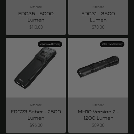
Nitecore
Nitecore
EDC35 - 5000
EDC31 - 3500
Lumen
Lumen
Angebot
Angebot
$110.00
$78.00
ships from Germany
ships from Germany
Nitecore
Nitecore
EDC23 Saber - 2500
MH10 Version 2 -
Lumen
1200 Lumen
Angebot
Angebot
$96.00
$89.00