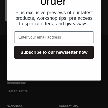
order
Aera Isomatte Gr.
M.
Plus exclusive previews of our latest
Angebot
$145.00
products, workshop tips, pre access
to special offers, and giveaways.
Email
Parts
Gear
Subscribe to our newsletter now
Spiegel
Gepäck
Beleuchtung
Adventure
Elektrik
Essentials
Instrumente
Taster / Griffe
Workshop
Connectivity