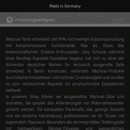
Zum Inhalt springen
Wechsel Tents
Made in Germany
motogadget GmbH
Translati
Transl
Wechsel Tents entwickelt seit 1994 hochwertige Outdoorausrüstung
mit kompromissloser Funktionalität. Was als Vision des
leidenschaftlichen Outdoor-Enthusiasten Jörg Schulze während
einer Nordkap-Kapstadt-Expedition begann, hat sich zu einer der
führenden deutschen Marken für technisch ausgereifte Zelte
entwickelt. In Berlin konstruiert, verbinden Wechsel-Produkte
durchdachte Innovationen mit höchster Zuverlässigkeit und wurden
so zum verlässlichen Begleiter für anspruchsvolle Expeditionen
weltweit.
In unserem Shop führen wir ausgewählte Wechsel-Zelte und
Isomatten, die speziell den Anforderungen von Motorradreisenden
gerecht werden. Die kompakten Packmaße, das geringe Gewicht
und die einfache Handhabung prädestinieren sie für Touren mit
begrenztem Stauraum. Besonders die sturmerprobten Trekkingzelte
mit hochwertigem Ripstop-Polyester und wasserdichten