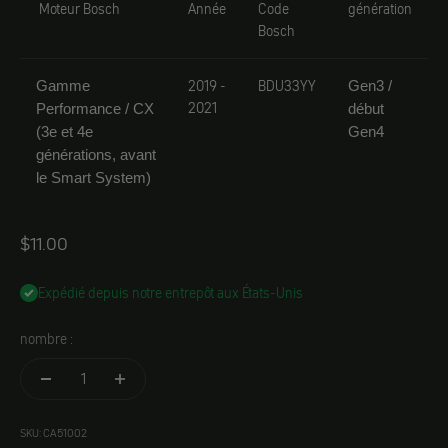
Moteur Bosch
Année
Code
génération
Bosch
2019 -
BDU33YY
Gamme
Gen3 /
2021
Performance / CX
début
(3e et 4e
Gen4
générations, avant
le Smart System)
Angebot
$11.00
Expédié depuis notre entrepôt aux États-Unis
nombre :
SKU: CA51002