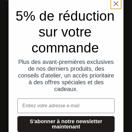
5% de réduction
sur votre
commande
Plus des avant-premières exclusives
de nos derniers produits, des
conseils d'atelier, un accès prioritaire
Expédition depuis les États-Unis
à des offres spéciales et des
Une livraison rapide et directe à votre adresse.
cadeaux.
Email
Aller à l'élément 1
Aller à l'élément 2
Aller à l'élément 3
S'abonner à notre newsletter
maintenant