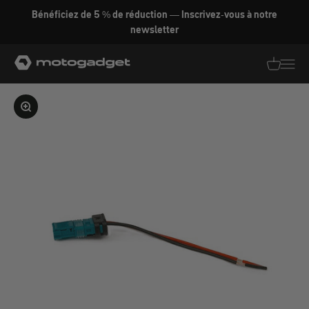
Aller au contenu
Bénéficiez de 5 % de réduction — Inscrivez-vous à notre
newsletter
motogadget GmbH
Traductio
Transl
Agrandir l'image