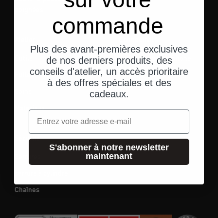
poignées
commande
Atelier
Connectivité
Plus des avant-premières exclusives
Outils
support pour téléphone
de nos derniers produits, des
portable
conseils d'atelier, un accès prioritaire
Huiles
à des offres spéciales et des
Casque audio
Soins
cadeaux.
Matériaux
Email
Sécurité
S'abonner à notre newsletter
maintenant
Serrures
serrure à cylindre
Chaînes