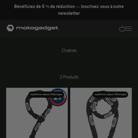
Aller au contenu
Bénéficiez de 5 % de réduction — Inscrivez-vous à notre
newsletter
motogadget GmbH
Traductio
Transl
Chaînes
2 Produits
expéditions depuis l'Allemagne
expéditions depuis l'Allemagne