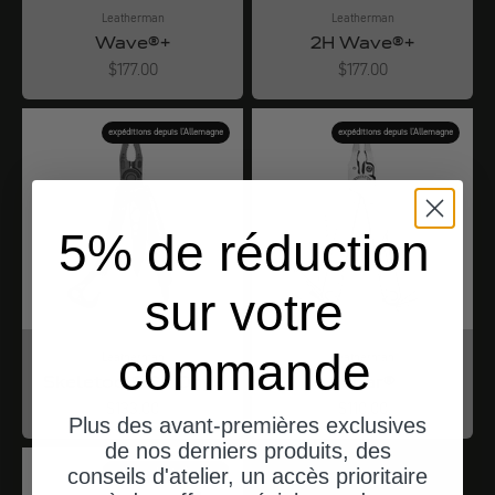
Leatherman
Leatherman
Wave®+
2H Wave®+
Angebot
Angebot
$177.00
$177.00
expéditions depuis l'Allemagne
expéditions depuis l'Allemagne
5% de réduction
sur votre
commande
Leatherman
Leatherman
Skeletool® CX Onyx
Rebar®
Angebot
Angebot
$133.00
$110.00
Plus des avant-premières exclusives
de nos derniers produits, des
conseils d'atelier, un accès prioritaire
expéditions depuis l'Allemagne