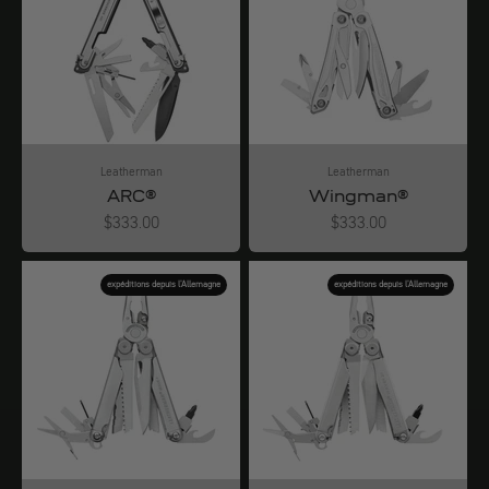
Leatherman
Leatherman
ARC®
Wingman®
Angebot
Angebot
$333.00
$333.00
expéditions depuis l'Allemagne
expéditions depuis l'Allemagne