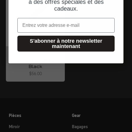
à des offres spéciales et des
cadeaux.
Email
S'abonner à notre newsletter
maintenant
Leatherman
SKELETOOL® KB
Black
Angebot
$56.00
Pièces
Gear
Miroir
Bagages