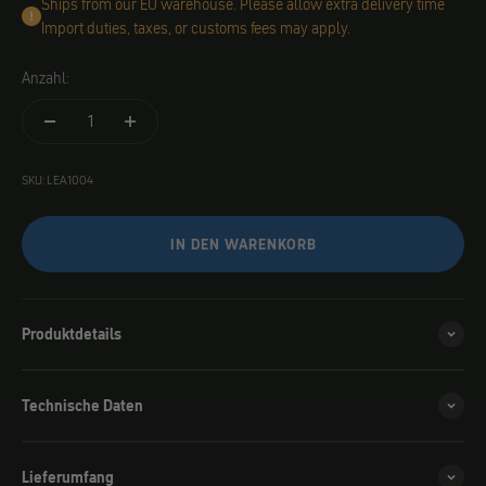
Ships from our EU warehouse. Please allow extra delivery time
Import duties, taxes, or customs fees may apply.
Anzahl:
SKU: LEA1004
IN DEN WARENKORB
Produktdetails
Technische Daten
Lieferumfang