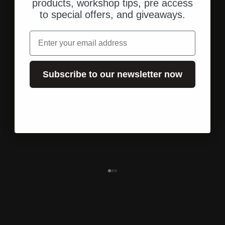
products, workshop tips, pre access
to special offers, and giveaways.
Email
Subscribe to our newsletter now
Versand aus den USA
Schneller, direkter Versand an Ihre Adresse.
Gehe zu Element 1
Gehe zu Element 2
Gehe zu Element 3