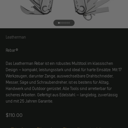
Gehe zu Element 1
Gehe zu Element 2
Gehe zu Element 3
Gehe zu Element 4
Gehe zu Element 5
Gehe zu Element 6
Gehe zu Element 7
Leatherman
Leatherman
Rebar®
Das Leatherman Rebar ist ein robustes Multitool im klassischen
Design – kompakt, leistungsstark und ideal für harte Einsätze. Mit 17
Werkzeugen, darunter Zange, auswechselbare Drahtschneider,
Messer, Säge und Schraubendreher, ist es bestens für Alltag,
Handwerk und Outdoor gerüstet. Alle Tools sind arretierbar für
sicheres Arbeiten. Gefertigt aus Edelstahl – langlebig, zuverlässig
und mit 25 Jahren Garantie.
Angebot
$110.00