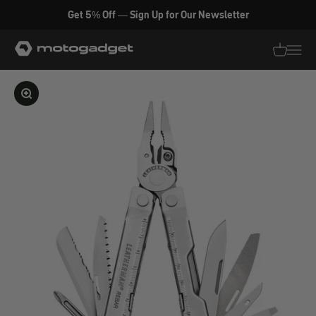
Zum Inhalt springen
Get 5% Off — Sign Up for Our Newsletter
motogadget GmbH
Translati
Transl
Bild vergrößern