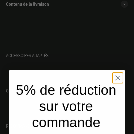
Contenu de la livraison
ACCESSOIRES ADAPTÉS
5% de réduction
OUTILLAGE ADAPTÉ
sur votre
commande
RECOMMANDATIONS