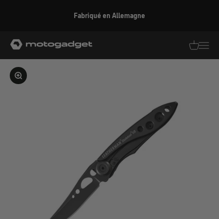
Aller au contenu
Fabriqué en Allemagne
motogadget GmbH
Traductio
Transl
Agrandir l'image