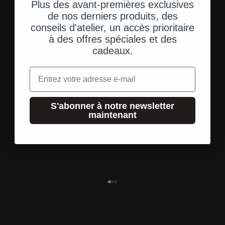
Plus des avant-premières exclusives
de nos derniers produits, des
conseils d'atelier, un accès prioritaire
à des offres spéciales et des
cadeaux.
Email
S'abonner à notre newsletter
maintenant
Expédition depuis les États-Unis
Une livraison rapide et directe à votre adresse.
Aller à l'élément 1
Aller à l'élément 2
Aller à l'élément 3