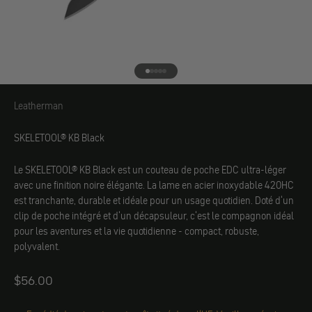
Aller à l'élément 1
Aller à l'élément 2
Aller à l'élément 3
Aller à l'élément 4
Aller à l'élément 5
Leatherman
Leatherman
SKELETOOL® KB Black
Le SKELETOOL® KB Black est un couteau de poche EDC ultra-léger
avec une finition noire élégante. La lame en acier inoxydable 420HC
est tranchante, durable et idéale pour un usage quotidien. Doté d'un
clip de poche intégré et d'un décapsuleur, c'est le compagnon idéal
pour les aventures et la vie quotidienne - compact, robuste,
polyvalent.
Angebot
$56.00