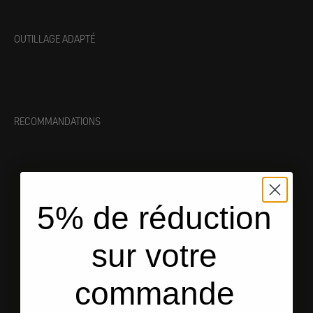
OUTILLAGE ADAPTÉ
RECOMMANDATIONS
5% de réduction
sur votre
commande
Expédition depuis les États-Unis