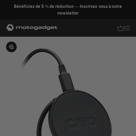
Aller au contenu
Bénéficiez de 5 % de réduction — Inscrivez-vous à notre
newsletter
motogadget GmbH
Traductio
Transl
Agrandir l'image