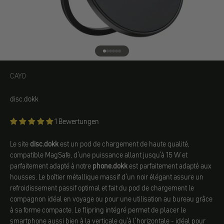
Aller à l'élément 1
Aller à l'élément 2
Aller à l'élément 3
Aller à l'élément 4
Aller à l'élément 5
Aller à l'élément 6
CAYO
CAYO
disc.dokk
1 Bewertungen
Le site
disc.dokk
est un pod de chargement de haute qualité,
compatible MagSafe, d'une puissance allant jusqu'à 15 W et
parfaitement adapté à notre
phone.dokk
est parfaitement adapté aux
housses. Le boîtier métallique massif d'un noir élégant assure un
refroidissement passif optimal et fait du pod de chargement le
compagnon idéal en voyage ou pour une utilisation au bureau grâce
à sa forme compacte. Le flipring intégré permet de placer le
smartphone aussi bien à la verticale qu'à l'horizontale - idéal pour