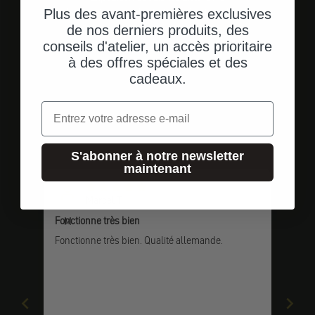
Une livraison rapide et directe à votre adresse.
Plus des avant-premières exclusives
de nos derniers produits, des
conseils d'atelier, un accès prioritaire
à des offres spéciales et des
cadeaux.
Aller à l'élément 1
Aller à l'élément 2
Aller à l'élément 3
Email
Témoignages de clients
S'abonner à notre newsletter
maintenant
Marcel T.
Fonctionne très bien
M
Fonctionne très bien. Qualité allemande.