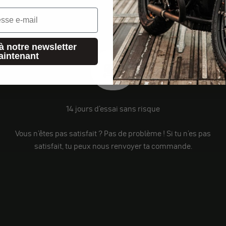
à notre newsletter
aintenant
14 jours d'essai sans risque
Vous n'êtes pas satisfait ? Pas de problème ! Si tu n'es pas
satisfait, tu peux nous renvoyer ta commande.