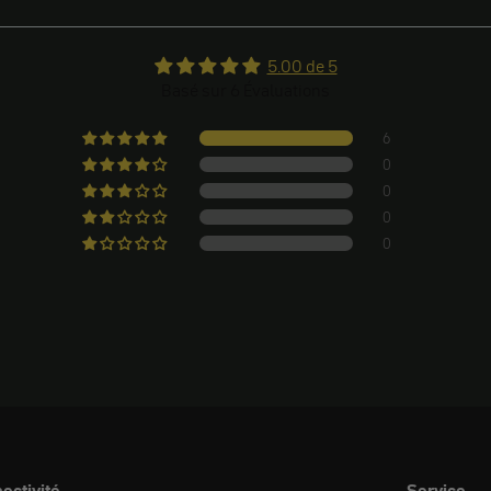
5.00 de 5
Basé sur 6 Évaluations
6
0
0
0
0
ectivité
Service