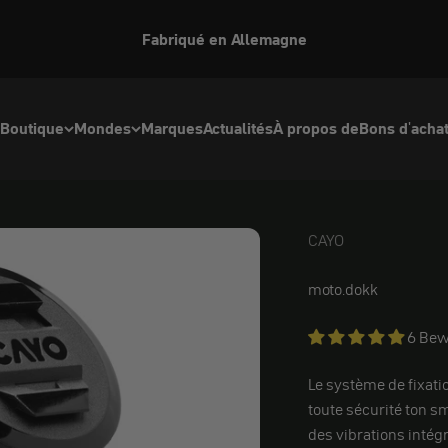
Fabriqué en Allemagne
Boutique
Mondes
Marques
Actualités
À propos de
Bons d'acha
CAYO
CAYO
moto.dokk
6 Bew
Le système de fixati
toute sécurité ton s
des vibrations intégr