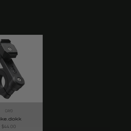
CAYO
ike.dokk
Angebot
$44.00