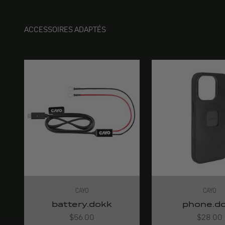
ACCESSOIRES ADAPTÉS
CAYO
CAYO
battery.dokk
phone.d
Angebot
Angebot
$56.00
$28.00