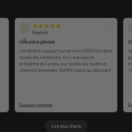
Témoignages de clients
Beate H.
B
Une pièce géniale
Su
J'ai testé le support sur environ 2000 km dans
J
toutes les conditions. Il n'y a eu aucun
g
problème et il a tenu sur toutes les routes et
tr
chemins forestiers. SUPER, merci au fabricant
"c
a
Ne
ju
Évaluation complète
Év
Lire plus d'avis