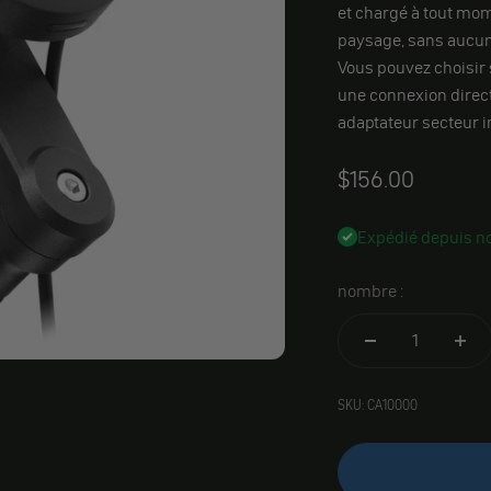
et chargé à tout mom
paysage, sans aucune
Vous pouvez choisir
une connexion direc
adaptateur secteur in
Angebot
$156.00
Expédié depuis no
nombre :
SKU: CA10000