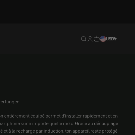
t
Translation missing : fr.
Translation missing : 
Traduction manquan
USD
FR
ertungen
on entièrement équipé permet d'installer rapidement et en
martphone sur n'importe quelle moto. Grâce au découplage
é et à la recharge par induction, ton appareil reste protégé