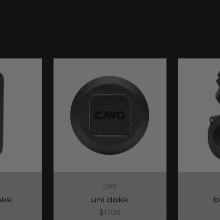
CAYO
okk
uni.dokk
b
Angebot
$17.00