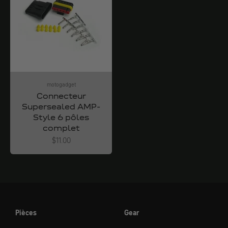
motogadget
Connecteur
Supersealed AMP-
Style 6 pôles
complet
Angebot
$11.00
Pièces
Gear