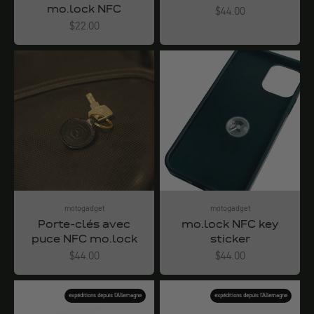
mo.lock NFC
Angebot
$44.00
Angebot
$22.00
motogadget
motogadget
Porte-clés avec
mo.lock NFC key
puce NFC mo.lock
sticker
Angebot
Angebot
$44.00
$44.00
expéditions depuis l'Allemagne
expéditions depuis l'Allemagne