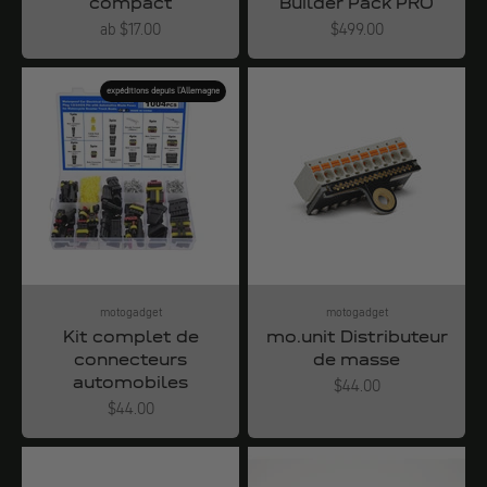
compact
Builder Pack PRO
Angebot
Angebot
ab $17.00
$499.00
expéditions depuis l'Allemagne
motogadget
motogadget
Kit complet de
mo.unit Distributeur
connecteurs
de masse
automobiles
Angebot
$44.00
Angebot
$44.00