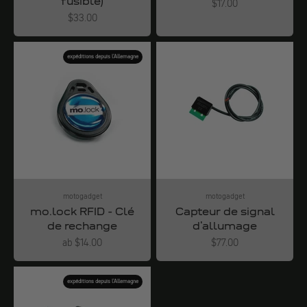
fusible)
Angebot
$17.00
Angebot
$33.00
expéditions depuis l'Allemagne
motogadget
motogadget
mo.lock RFID - Clé
Capteur de signal
de rechange
d'allumage
Angebot
Angebot
ab $14.00
$77.00
expéditions depuis l'Allemagne