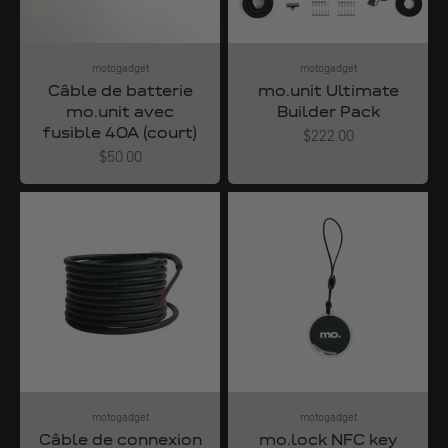
motogadget
motogadget
Câble de batterie
mo.unit Ultimate
mo.unit avec
Builder Pack
fusible 40A (court)
Angebot
$222.00
Angebot
$50.00
motogadget
motogadget
Câble de connexion
mo.lock NFC key