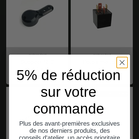
motogadget
motogadget
Support NFC
Relais mo.lock
mo.lock
Angebot
$33.00
5% de réduction
Angebot
$33.00
sur votre
expéditions depuis l'Allemagne
commande
Plus des avant-premières exclusives
de nos derniers produits, des
conseils d'atelier, un accès prioritaire