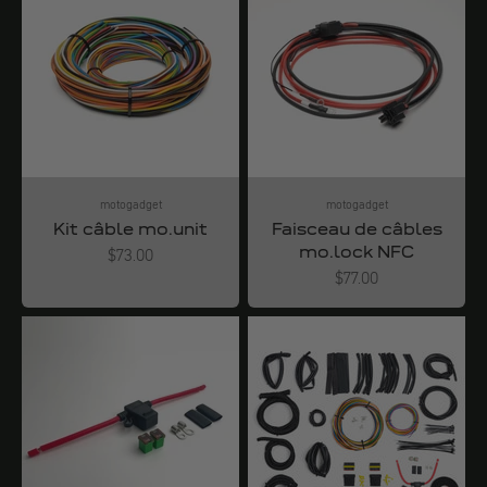
motogadget
motogadget
Kit câble mo.unit
Faisceau de câbles
mo.lock NFC
Angebot
$73.00
Angebot
$77.00