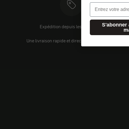
Email
S'abonner 
Expédition depuis les États-Unis
m
Une livraison rapide et directe à votre adresse.