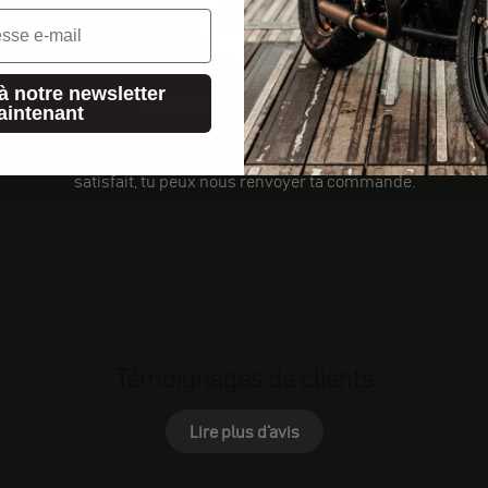
à notre newsletter
14 jours d'essai sans risque
aintenant
Vous n'êtes pas satisfait ? Pas de problème ! Si tu n'es pas
satisfait, tu peux nous renvoyer ta commande.
Témoignages de clients
Lire plus d'avis