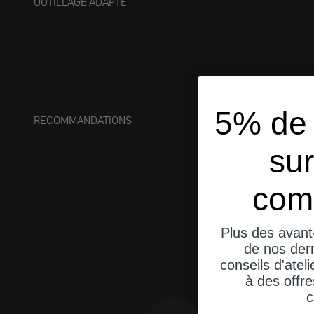
OUTILLAGE ADAPTÉ
5% de 
RECOMMANDATIONS
sur
com
Plus des avant
de nos dern
conseils d'ateli
à des offre
c