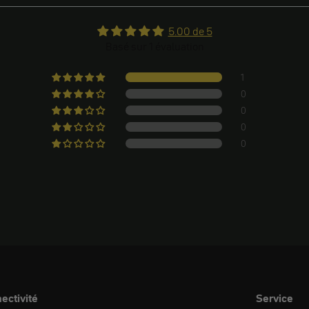
5.00 de 5
Basé sur 1 évaluation
1
0
0
0
0
ectivité
Service