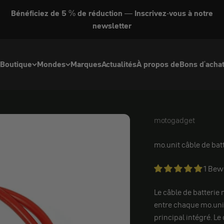
Bénéficiez de 5 % de réduction — Inscrivez-vous à notre
newsletter
Boutique
Mondes
Marques
Actualités
À propos de
Bons d'acha
motogadget
motogadget
mo.unit câble de batt
1 Bew
Le câble de batterie 
entre chaque mo.unit 
principal intégré. L