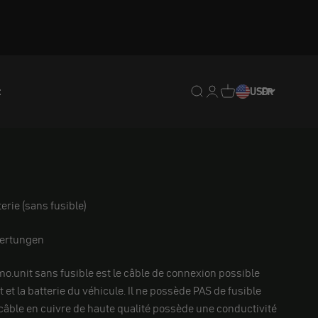
t
Translation missing : fr.
Translation missing : 
Traduction manquan
USD
FR
erie (sans fusible)
ertungen
mo.unit sans fusible est le câble de connexion possible
et la batterie du véhicule. Il ne possède PAS de fusible
e câble en cuivre de haute qualité possède une conductivité