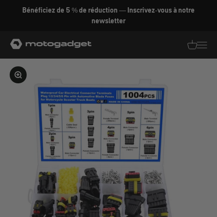
Aller au contenu
Bénéficiez de 5 % de réduction — Inscrivez-vous à notre
newsletter
motogadget GmbH
Traductio
Transl
Agrandir l'image