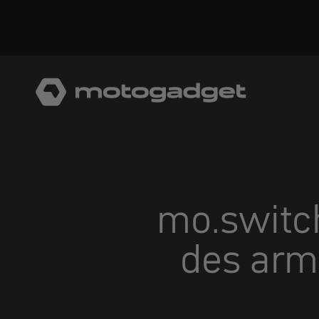
Aller au contenu
motogadget GmbH
mo.switch
des arm