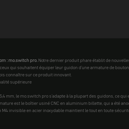
nom : mo.switch pro.
Notre dernier produit phare établit de nouvell
ous ceux qui souhaitent équiper leur guidon d'une armature de bouto
dois connaître sur ce produit innovant.
ualité supérieure
4 mm, le mo.switch pro s'adapte à la plupart des guidons, ce qui en
ature est le boîtier usiné CNC en aluminium billette, qui a été anod
n M4 invisible en acier inoxydable maintient le tout en toute sécurit