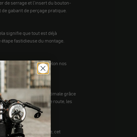
r de serrage et l'insert du bouton-
 de gabarit de perçage pratique.
ela signifie que tout est déjà
e étape fastidieuse du montage.
, spécialement fabriqué selon nos
idon.
nsation de commutation optimale grâce
que le klaxon, les feux de route, les
ert, bleu, blanc et jaune, cet