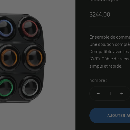
Angebot
$244.00
Ensemble de comman
Une solution complèt
Compatible avec les
(7/8"). Câble de rac
simple et rapide.
nombre :
AJOUTER A