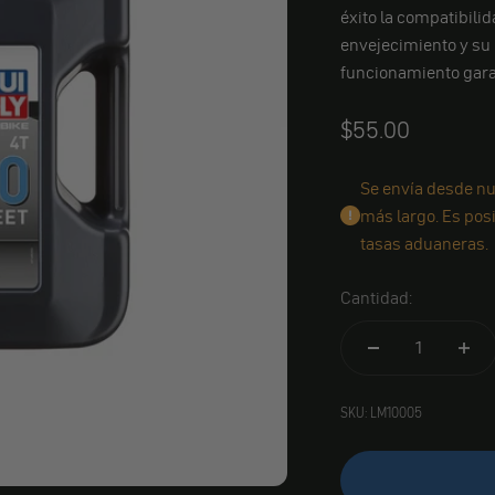
éxito la compatibilid
envejecimiento y su 
funcionamiento garan
Angebot
$55.00
Se envía desde nu
más largo. Es pos
tasas aduaneras.
Cantidad:
SKU: LM10005