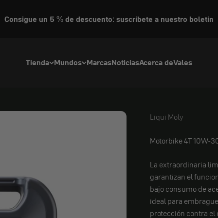
Consigue un 5 % de descuento: suscríbete a nuestro boletín
Tienda
Mundos
Marcas
Noticias
Acerca de
Vales
Liqui Moly
Liqui Moly
Motorbike 4T 10W-30 
La extraordinaria lim
garantizan el funcio
bajo consumo de acei
ideal para embrague
protección contra el