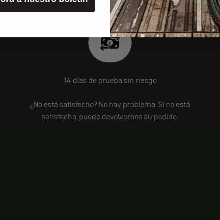
14 días de prueba sin riesgo
¿No está satisfecho? No hay problema. Si no está
satisfecho, puede devolvernos su pedido.