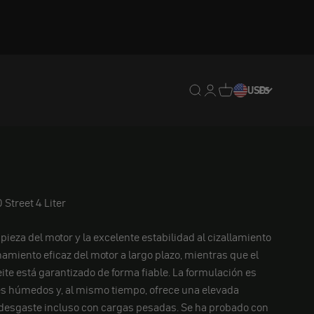
Traducción pendiente: e
Traducción pendiente:
Traducción pendien
USD
ES
Street 4 Liter
pieza del motor y la excelente estabilidad al cizallamiento
namiento eficaz del motor a largo plazo, mientras que el
te está garantizado de forma fiable. La formulación es
s húmedos y, al mismo tiempo, ofrece una elevada
 desgaste incluso con cargas pesadas. Se ha probado con