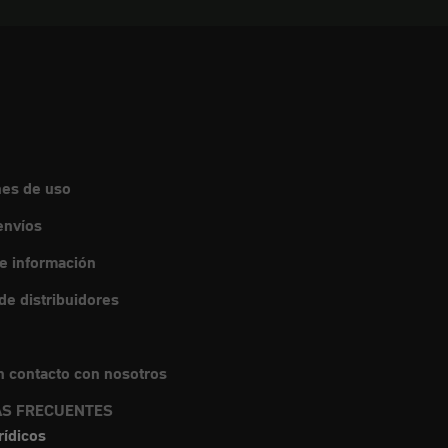
nes de uso
envíos
de información
e distribuidores
 contacto con nosotros
S FRECUENTES
rídicos