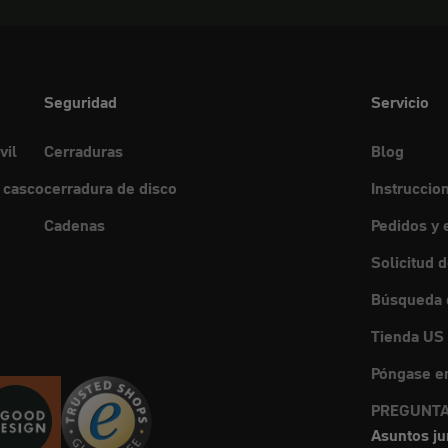
Seguridad
Servicio
vil
Cerraduras
Blog
 casco
cerradura de disco
Instruccio
Cadenas
Pedidos y 
Solicitud 
Búsqueda d
Tienda US
Póngase en
PREGUNTA
Asuntos ju