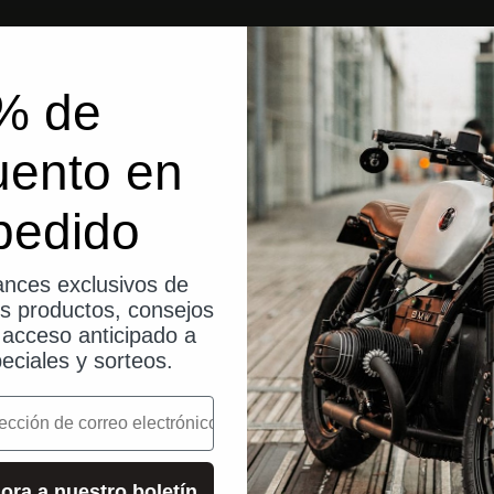
% de
uento en
pedido
nces exclusivos de
os productos, consejos
, acceso anticipado a
eciales y sorteos.
o
ora a nuestro boletín