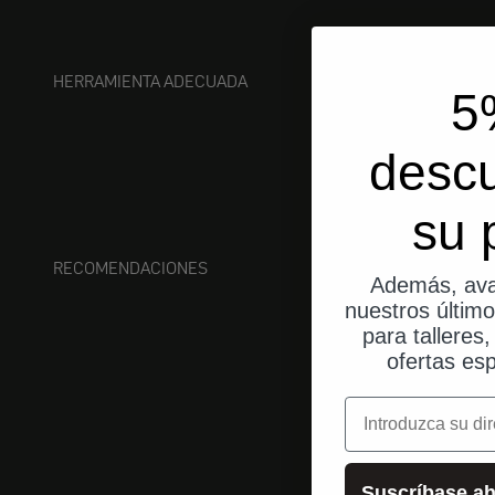
HERRAMIENTA ADECUADA
5
desc
su 
RECOMENDACIONES
Además, ava
nuestros últim
para talleres
ofertas esp
correo electrónic
Suscríbase ah