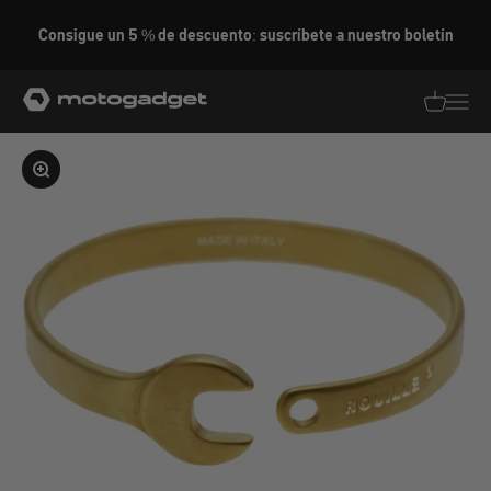
Ir al contenido
Consigue un 5 % de descuento: suscríbete a nuestro boletín
motogadget GmbH
Traducció
Traduc
Ampliar la imagen