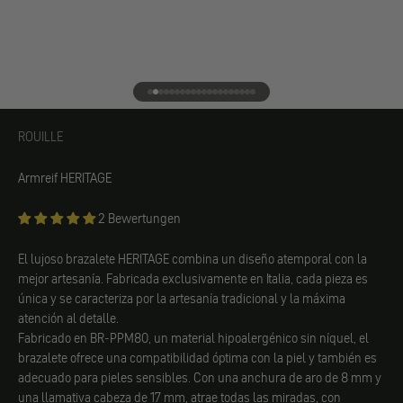
Ir al elemento 1
Ir al elemento 2
Ir al elemento 3
Ir al elemento 4
Ir al elemento 5
Ir al elemento 6
Ir al elemento 7
Ir al elemento 8
Ir al elemento 9
Ir al elemento 10
Ir al elemento 11
Ir al elemento 12
Ir al elemento 13
Ir al elemento 14
Ir al elemento 15
Ir al elemento 16
Ir al elemento 17
Ir al elemento 18
Ir al elemento 19
Ir al elemento 20
ROUILLE
ROUILLE
Armreif HERITAGE
2 Bewertungen
El lujoso brazalete HERITAGE combina un diseño atemporal con la
mejor artesanía. Fabricada exclusivamente en Italia, cada pieza es
única y se caracteriza por la artesanía tradicional y la máxima
atención al detalle.
Fabricado en BR-PPM80, un material hipoalergénico sin níquel, el
brazalete ofrece una compatibilidad óptima con la piel y también es
adecuado para pieles sensibles. Con una anchura de aro de 8 mm y
una llamativa cabeza de 17 mm, atrae todas las miradas, con