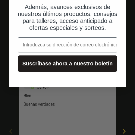
Envío desde EE. UU.
Además, avances exclusivos de
Envío rápido y directo a tu domicilio.
nuestros últimos productos, consejos
para talleres, acceso anticipado a
ofertas especiales y sorteos.
Ir al elemento 1
Ir al elemento 2
Ir al elemento 3
correo electrónico
Valoraciones de los clientes
Suscríbase ahora a nuestro boletín
C
Carlo P.
Bien
Braz
Buenas verdades
Braz