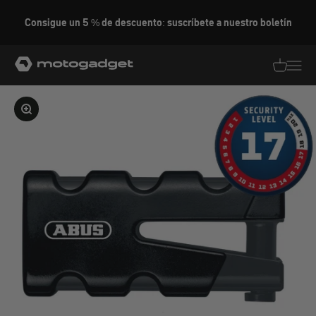
Ir al contenido
Consigue un 5 % de descuento: suscríbete a nuestro boletín
motogadget GmbH
Traducció
Traduc
Ampliar la imagen