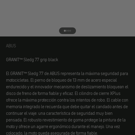
Ir al elemento 1
Ir al elemento 2
Ir al elemento 3
Ir al elemento 4
ABUS
ABUS
GRANIT™ Sledg 77 grip black
El GRANIT™ Sledg 77 de ABUS representa la máxima seguridad para
motocicletas. El perno de bloqueo de 13 mm de acero especial
endurecido y el innovador mecanismo de deslizamiento bloquean el
disco de freno de forma fiable y eficaz. El cilindro de cierre XPlus
ofrece la máxima protección contra los intentos de robo. El cable con
memoria integrado le recuerda que debe quitar el candado antes de
continuar el viaje: una característica de seguridad muy bien
pensada. El robusto revestimiento de goma protege la pintura de la
moto y ofrece un agarre ergonómico durante el manejo. Una vez
colocado, la moto queda asegurada de forma fiable.