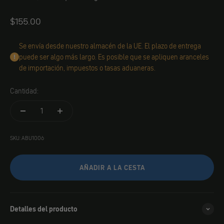
Angebot
$155.00
Se envía desde nuestro almacén de la UE. El plazo de entrega
puede ser algo más largo. Es posible que se apliquen aranceles
de importación, impuestos o tasas aduaneras.
Cantidad:
SKU: ABU1006
AÑADIR A LA CESTA
Detalles del producto