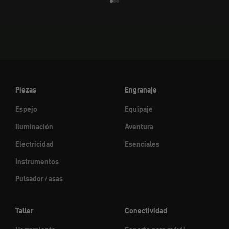
Ir al elemento 1
Ir al elemento 2
Ir al elemento 3
Piezas
Engranaje
Espejo
Equipaje
Iluminación
Aventura
Electricidad
Esenciales
Instrumentos
Pulsador / asas
Taller
Conectividad