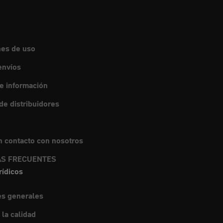
nes de uso
envíos
de información
e distribuidores
 contacto con nosotros
S FRECUENTES
rídicos
es generales
 la calidad