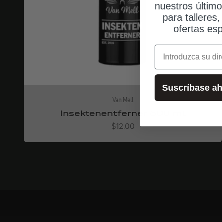
nuestros últim
para talleres
ofertas esp
correo electrónic
Suscríbase ah
Van Mell
Insektenentferner 500 ml
Angebot
$12.00