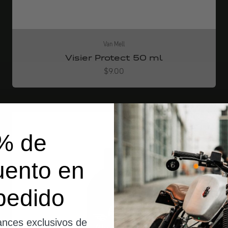
Van Mell
Visier Protect 50 ml
Angebot
$9.00
envíos desde Alemania
% de
uento en
pedido
nces exclusivos de