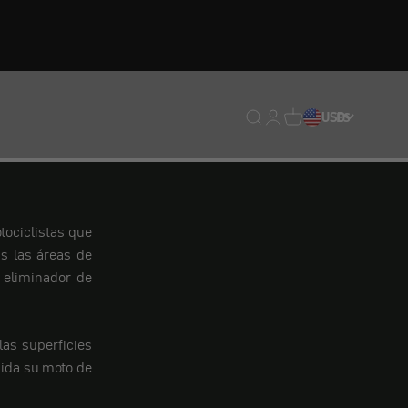
Traducción pendiente: e
Traducción pendiente:
Traducción pendien
USD
ES
tociclistas que
s las áreas de
 eliminador de
las superficies
uida su moto de