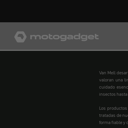
Ir al contenido
motogadget GmbH
Van Mell desar
valoran una l
cuidado esenc
insectos hasta 
Los productos 
tratadas de nu
forma fiable y 