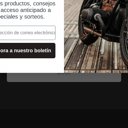
os productos, consejos
, acceso anticipado a
eciales y sorteos.
o
ora a nuestro boletín
Van Mell
Bikeshampoo 500 ml
Angebot
$10.00