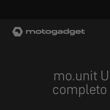
Ir al contenido
motogadget GmbH
mo.unit U
completo 