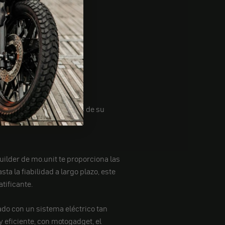
tricas fiables.
luido en este paquete.
able.
nstalar el mazo de cables de su
ilder de mo.unit te proporciona las
a la fiabilidad a largo plazo, este
tificante.
do con un sistema eléctrico tan
 eficiente, con motogadget, el