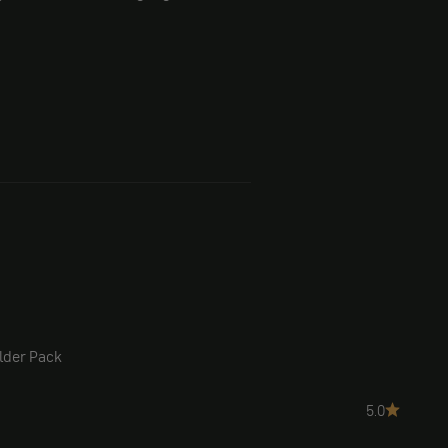
lder Pack
5.0