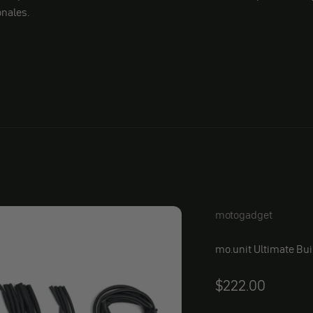
onales.
motogadget
mo.unit Ultimate Bui
Angebot
$222.00