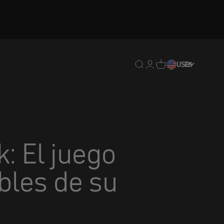
Traducción pendiente: e
Traducción pendiente:
Traducción pendien
USD
ES
: El juego
bles de su