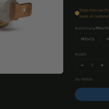
Ships from our EU
taxes, or customs
Ausführung:
M14x1.5
M10x1.0
M
Anzahl:
SKU: 9001004