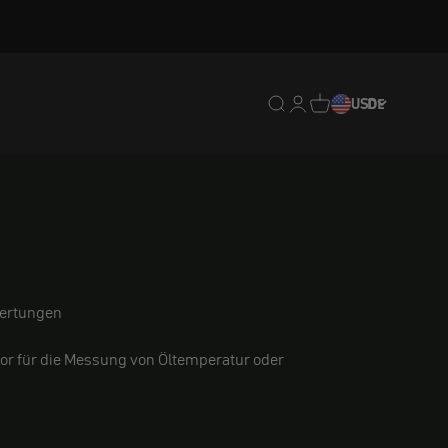
Translation missing: de.
Translation missing: 
Translation missing
USD
DE
ertungen
r für die Messung von Öltemperatur oder