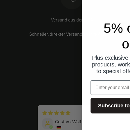
Versand aus den USA
5% o
Schneller, direkter Versand an Ihre Adresse.
o
Plus exclusive 
products, work
to special of
Email
Subscribe to
vor 2 Jah
Custom-Wolf