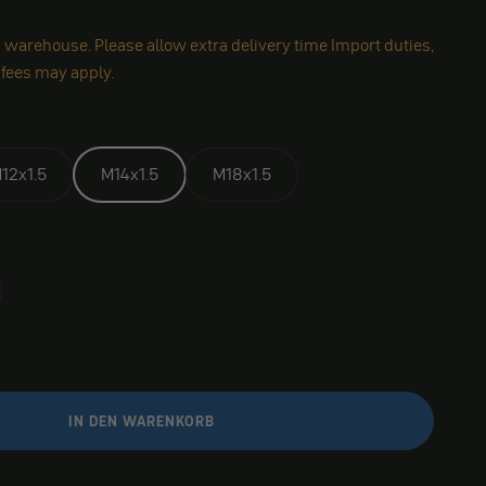
 warehouse. Please allow extra delivery time Import duties,
 fees may apply.
12x1.5
M14x1.5
M18x1.5
IN DEN WARENKORB