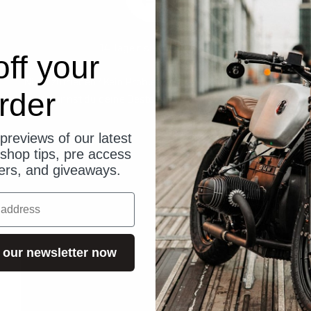
14 Tage risikofrei testen
ff your
Nicht zufrieden? Kein Problem! Wenn du nicht zufrieden
rder
bist, kannst du deine Bestellung an uns zurücksenden.
previews of our latest
shop tips, pre access
fers, and giveaways.
Kundenbewertungen
 our newsletter now
ren