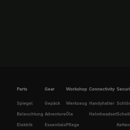
Parts
Gear
Workshop
Connectivity
Securi
Spiegel
Gepäck
Werkzeug
Handyhalter
Schlö
Beleuchtung
Adventure
Öle
Helmheadset
Schei
Elektrik
Essentials
Pflege
Ketten