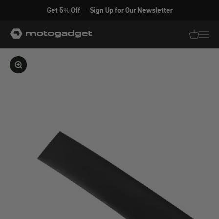
Zum Inhalt springen
Get 5% Off — Sign Up for Our Newsletter
motogadget GmbH
Translati
Transl
Bild vergrößern