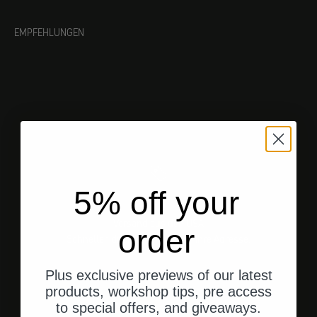
EMPFEHLUNGEN
5% off your
Versand aus den USA
order
Schneller, direkter Versand an Ihre Adresse.
Plus exclusive previews of our latest
products, workshop tips, pre access
to special offers, and giveaways.
Gehe zu Element 1
Gehe zu Element 2
Gehe zu Element 3