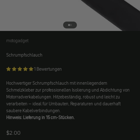
Gehe zu Element 1
Gehe zu Element 2
motogadget
motogadget
Schrumpfschlauch
1 Bewertungen
Hochwertiger Schrumpfschlauch mit innenliegendem
Schmelzkleber zur professionellen Isolierung und Abdichtung von
Motorradverkabelungen. Hitzebeständig, robust und leicht zu
verarbeiten – ideal für Umbauten, Reparaturen und dauerhaft
saubere Kabelverbindungen.
Hinweis: Lieferung in 15 cm-Stücken.
Angebot
$2.00