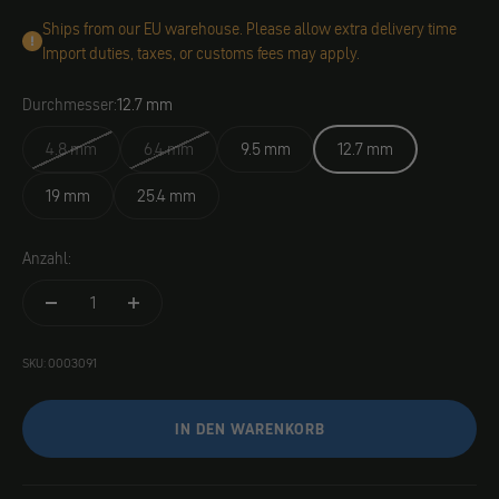
Ships from our EU warehouse. Please allow extra delivery time
Import duties, taxes, or customs fees may apply.
Durchmesser:
12.7 mm
4.8 mm
6.4 mm
9.5 mm
12.7 mm
19 mm
25.4 mm
Anzahl:
SKU: 0003091
IN DEN WARENKORB