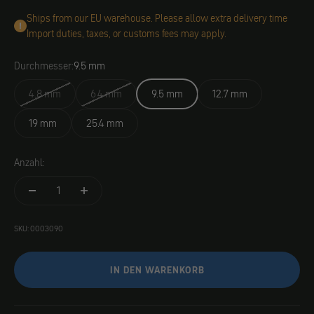
Ships from our EU warehouse. Please allow extra delivery time
Import duties, taxes, or customs fees may apply.
Durchmesser:
9.5 mm
4.8 mm
6.4 mm
9.5 mm
12.7 mm
19 mm
25.4 mm
Anzahl:
SKU: 0003090
IN DEN WARENKORB