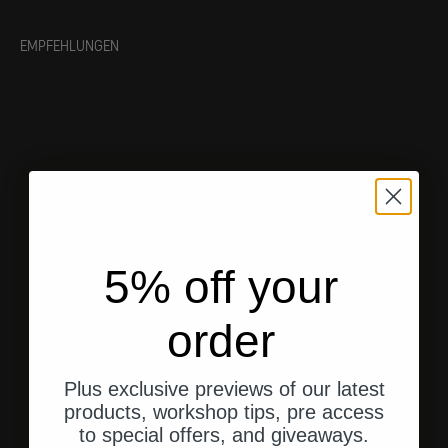
EMPFEHLUNGEN
5% off your
Versand aus den USA
order
Schneller, direkter Versand an Ihre Adresse.
Plus exclusive previews of our latest
products, workshop tips, pre access
to special offers, and giveaways.
Gehe zu Element 1
Gehe zu Element 2
Gehe zu Element 3