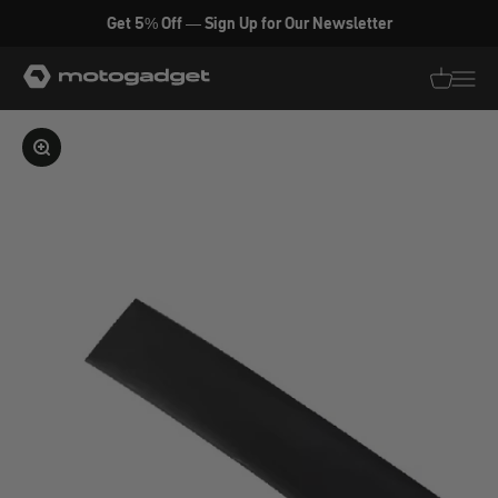
Zum Inhalt springen
Get 5% Off — Sign Up for Our Newsletter
motogadget GmbH
Translati
Transl
Bild vergrößern