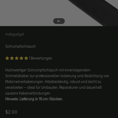
Gehe zu Element 1
Gehe zu Element 2
motogadget
motogadget
Schrumpfschlauch
1 Bewertungen
Hochwertiger Schrumpfschlauch mit innenliegendem
Schmelzkleber zur professionellen Isolierung und Abdichtung von
Motorradverkabelungen. Hitzebeständig, robust und leicht zu
verarbeiten – ideal für Umbauten, Reparaturen und dauerhaft
saubere Kabelverbindungen.
Hinweis: Lieferung in 15 cm-Stücken.
Angebot
$2.00