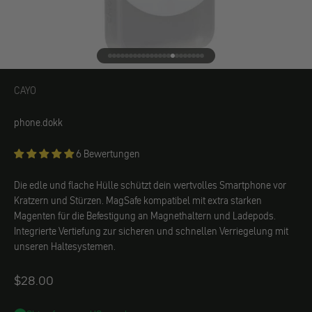
Gehe zu Element 1
Gehe zu Element 2
Gehe zu Element 3
Gehe zu Element 4
Gehe zu Element 5
Gehe zu Element 6
Gehe zu Element 7
Gehe zu Element 8
Gehe zu Element 9
Gehe zu Element 10
Gehe zu Element 11
Gehe zu Element 12
Gehe zu Element 13
Gehe zu Element 14
Gehe zu Element 15
Gehe zu Element 16
Gehe zu Element 17
Gehe zu Element 18
Gehe zu Element 19
Gehe zu Element 20
Gehe zu Element 21
Gehe zu Element 22
Gehe zu Element 23
CAYO
CAYO
phone.dokk
6 Bewertungen
Die edle und flache Hülle schützt dein wertvolles Smartphone vor
Kratzern und Stürzen. MagSafe kompatibel mit extra starken
Magenten für die Befestigung an Magnethaltern und Ladepods.
Integrierte Vertiefung zur sicheren und schnellen Verriegelung mit
unseren Haltesystemen.
Angebot
$28.00