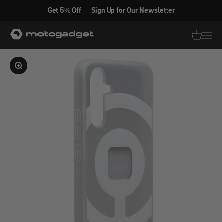
Zum Inhalt springen
Get 5% Off — Sign Up for Our Newsletter
motogadget GmbH
Translati
Transl
Bild vergrößern