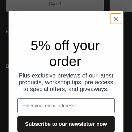
Angebot
$44.00
PASSENDES WERKZEUG
5% off your
order
EMPFEHLUNGEN
Plus exclusive previews of our latest
products, workshop tips, pre access
to special offers, and giveaways.
Email
Subscribe to our newsletter now