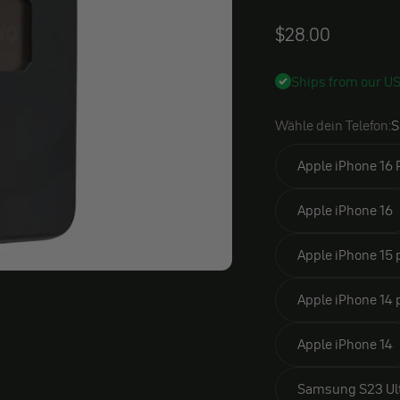
Angebot
$28.00
Ships from our U
Wähle dein Telefon:
S
Apple iPhone 16 
Apple iPhone 16
Apple iPhone 15 
Apple iPhone 14
Apple iPhone 14
Samsung S23 Ul