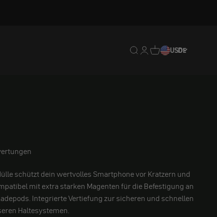
Translation missing: de.
Translation missing: 
Translation missing
USD
DE
ertungen
Hülle schützt dein wertvolles Smartphone vor Kratzern und
mpatibel mit extra starken Magenten für die Befestigung an
adepods. Integrierte Vertiefung zur sicheren und schnellen
seren Haltesystemen.