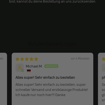
bist, kannst du deine Bestellung an uns zurücksenden.
Kundenbewertungen
ten
vor 4 Monaten
Michael M.
Alles super! Sehr einfach zu bestellen
p
Alles super! Sehr einfach zu bestellen, super
S
schneller Versand und erstklassige Produkte!
s
Ich kaufe nur noch hier!!! Danke
gl
s
o