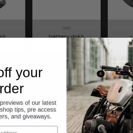
CAYO
kk
battery.dokk
Angebot
$56.00
ff your
rder
previews of our latest
shop tips, pre access
fers, and giveaways.