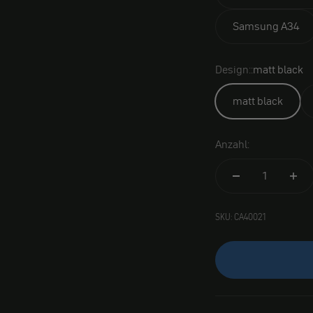
Samsung A34
Design::
matt black
matt black
Anzahl:
SKU: CA40021