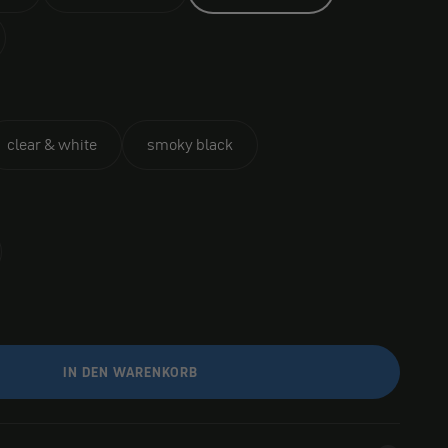
clear & white
smoky black
IN DEN WARENKORB