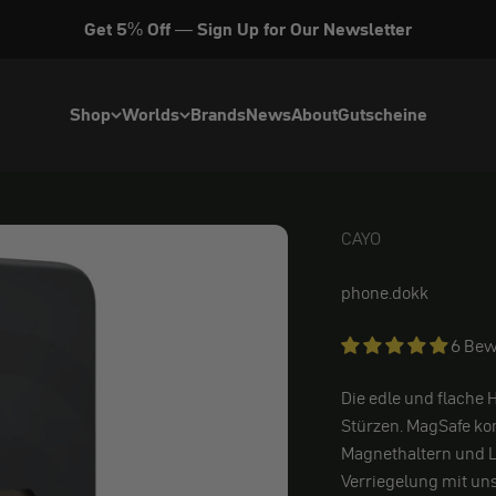
Get 5% Off — Sign Up for Our Newsletter
Shop
Worlds
Brands
News
About
Gutscheine
CAYO
CAYO
phone.dokk
6 Bew
Die edle und flache 
Stürzen. MagSafe ko
Magnethaltern und L
Verriegelung mit un