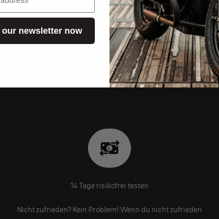
 our newsletter now
14 Tage risikofrei testen
Nicht zufrieden? Kein Problem! Wenn du nicht zufrieden