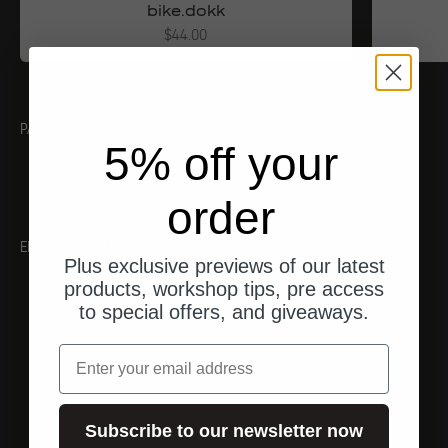
bike.dokk
Angebot
$44.00
PASSENDES WERKZEUG
5% off your
order
EMPFEHLUNGEN
Plus exclusive previews of our latest
products, workshop tips, pre access
to special offers, and giveaways.
Email
Subscribe to our newsletter now