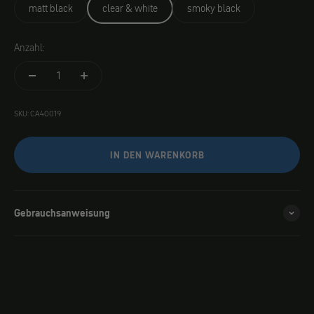
matt black
clear & white
smoky black
Anzahl:
SKU: CA40019
IN DEN WARENKORB
Gebrauchsanweisung