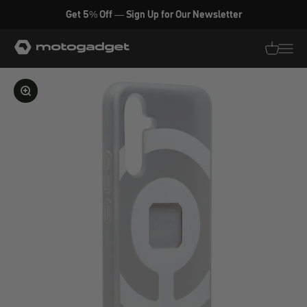
Zum Inhalt springen
Get 5% Off — Sign Up for Our Newsletter
motogadget GmbH
Translati
Transl
Bild vergrößern