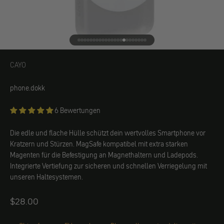
Gehe zu Element 1
Gehe zu Element 2
Gehe zu Element 3
Gehe zu Element 4
Gehe zu Element 5
Gehe zu Element 6
Gehe zu Element 7
Gehe zu Element 8
Gehe zu Element 9
Gehe zu Element 10
Gehe zu Element 11
Gehe zu Element 12
Gehe zu Element 13
Gehe zu Element 14
Gehe zu Element 15
Gehe zu Element 16
Gehe zu Element 17
Gehe zu Element 18
Gehe zu Element 19
Gehe zu Element 20
Gehe zu Element 21
Gehe zu Element 22
Gehe zu Element 23
CAYO
CAYO
phone.dokk
6 Bewertungen
Die edle und flache Hülle schützt dein wertvolles Smartphone vor
Kratzern und Stürzen. MagSafe kompatibel mit extra starken
Magenten für die Befestigung an Magnethaltern und Ladepods.
Integrierte Vertiefung zur sicheren und schnellen Verriegelung mit
unseren Haltesystemen.
Angebot
$28.00