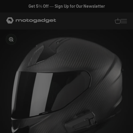
Zum Inhalt springen
Get 5% Off — Sign Up for Our Newsletter
motogadget GmbH
Translati
Transl
Bild vergrößern