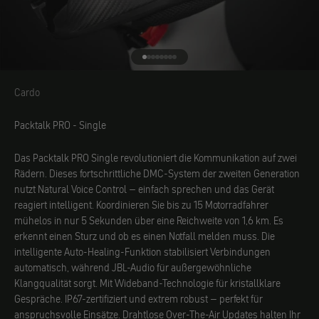
Gehe zu Element 1
Gehe zu Element 2
Gehe zu Element 3
Gehe zu Element 4
Gehe zu Element 5
Gehe zu Element 6
Gehe zu Element 7
Gehe zu Element 8
Cardo
Cardo
Packtalk PRO - Single
Das Packtalk PRO Single revolutioniert die Kommunikation auf zwei
Rädern. Dieses fortschrittliche DMC-System der zweiten Generation
nutzt Natural Voice Control – einfach sprechen und das Gerät
reagiert intelligent. Koordinieren Sie bis zu 15 Motorradfahrer
mühelos in nur 5 Sekunden über eine Reichweite von 1,6 km.
Es
erkennt einen Sturz und ob es einen Notfall melden muss.
Die
intelligente Auto-Healing-Funktion stabilisiert Verbindungen
automatisch, während JBL-Audio für außergewöhnliche
Klangqualität sorgt. Mit Wideband-Technologie für kristallklare
Gespräche. IP67-zertifiziert und extrem robust – perfekt für
anspruchsvolle Einsätze. Drahtlose Over-The-Air Updates halten Ihr