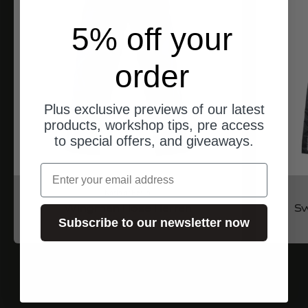
5% off your
order
Plus exclusive previews of our latest
products, workshop tips, pre access
to special offers, and giveaways.
Email
North of Berlin
Wingman Hose Herren
S
Subscribe to our newsletter now
Angebot
$333.00