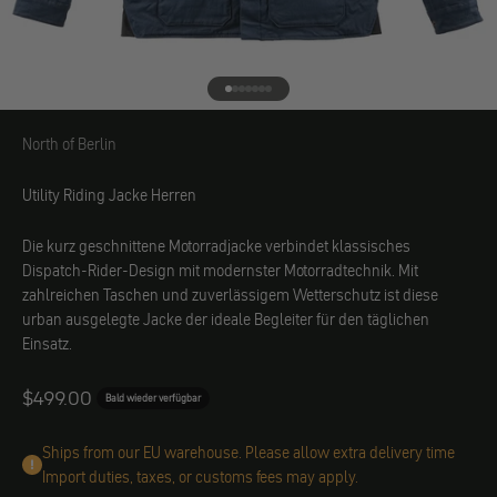
Gehe zu Element 1
Gehe zu Element 2
Gehe zu Element 3
Gehe zu Element 4
Gehe zu Element 5
Gehe zu Element 6
Gehe zu Element 7
North of Berlin
North of Berlin
Utility Riding Jacke Herren
Die kurz geschnittene Motorradjacke verbindet klassisches
Dispatch-Rider-Design mit modernster Motorradtechnik. Mit
zahlreichen Taschen und zuverlässigem Wetterschutz ist diese
urban ausgelegte Jacke der ideale Begleiter für den täglichen
Einsatz.
Angebot
$499.00
Bald wieder verfügbar
Ships from our EU warehouse. Please allow extra delivery time
Import duties, taxes, or customs fees may apply.