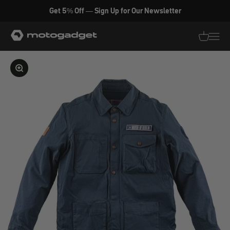
Zum Inhalt springen
Get 5% Off — Sign Up for Our Newsletter
motogadget GmbH
Translati
Transl
Bild vergrößern