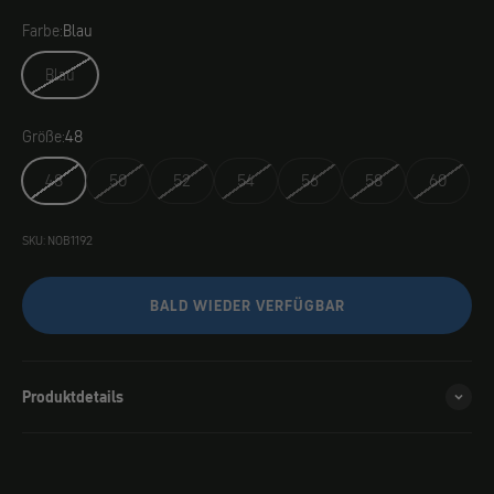
Farbe:
Blau
Blau
Größe:
48
48
50
52
54
56
58
60
SKU: NOB1192
BALD WIEDER VERFÜGBAR
Produktdetails