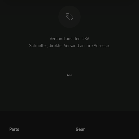
Versand aus den USA
Schneller, direkter Versand an Ihre Adresse.
Gehe zu Element 1
Gehe zu Element 2
Gehe zu Element 3
Parts
Gear