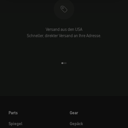
Versand aus den USA
Schneller, direkter Versand an Ihre Adresse.
Gehe zu Element 1
Gehe zu Element 2
Gehe zu Element 3
Parts
Gear
Spiegel
Gepäck