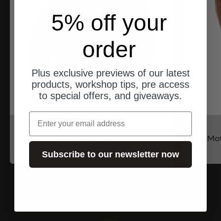
5% off your
order
Plus exclusive previews of our latest
products, workshop tips, pre access
to special offers, and giveaways.
Email
North of Berlin
Moto 65 Jacke Herren
Mo
Angebot
$777.00
Subscribe to our newsletter now