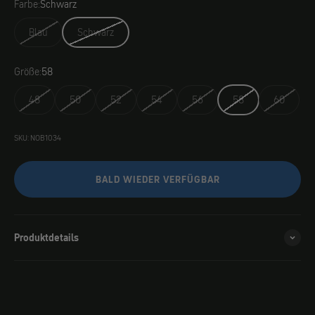
Farbe:
Schwarz
Blau
Schwarz
Größe:
58
48
50
52
54
56
58
60
SKU: NOB1034
BALD WIEDER VERFÜGBAR
Produktdetails