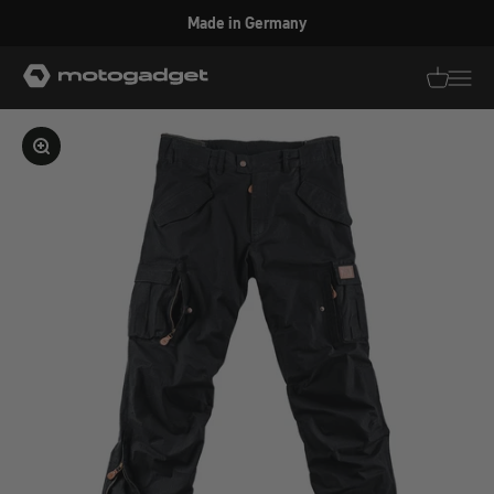
Zum Inhalt springen
Made in Germany
motogadget GmbH
Translati
Transl
Bild vergrößern