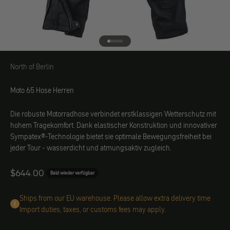
Gehe zu Element 1
Gehe zu Element 2
Gehe zu Element 3
Gehe zu Element 4
Gehe zu Element 5
North of Berlin
North of Berlin
Moto 65 Hose Herren
Die robuste Motorradhose verbindet erstklassigen Wetterschutz mit
hohem Tragekomfort. Dank elastischer Konstruktion und innovativer
Sympatex®-Technologie bietet sie optimale Bewegungsfreiheit bei
jeder Tour - wasserdicht und atmungsaktiv zugleich.
Angebot
$644.00
Bald wieder verfügbar
Ships from our EU warehouse. Please allow extra delivery time
Import duties, taxes, or customs fees may apply.