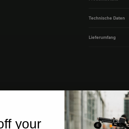
Technische Daten
Lieferumfang
ff your