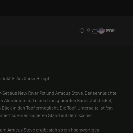
Translation missing: de.
Translation missing: 
Translation missing
USD
DE
r inkl. E-Anzünder + Topf
-Set aus New River Pot und Amicus Stove. Der sehr leichte
em Aluminium hat einen transparenten Kunststoffdeckel,
lick in den Topf ermöglicht. Die Topf-Unterseite ist fein
tiert so einen sicheren Stand auf dem Kocher.
dem Amicus Stove ergibt sich so ein hochwertiges