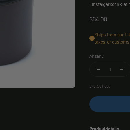
Einsteigerkoch-Set
Angebot
$84.00
Ships from our EU
taxes, or customs
Anzahl:
SKU: SOT1003
Produktdetails