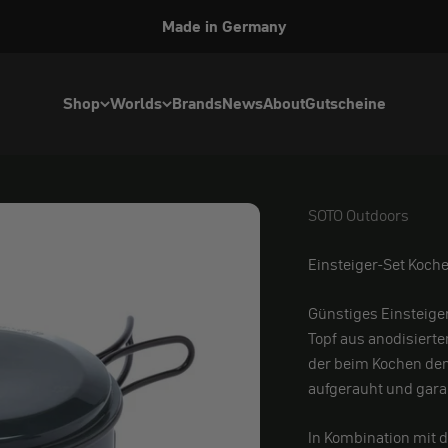
Made in Germany
Shop
Worlds
Brands
News
About
Gutscheine
SOTO Outdoors
SOTO Outdoors
Einsteiger-Set Koche
Günstiges Einsteiger
Topf aus anodisiert
der beim Kochen den B
aufgerauht und garan
In Kombination mit 