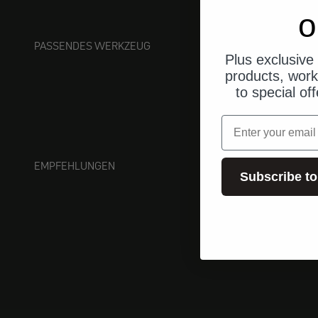
o
PASSENDES WERKZEUG
Plus exclusive 
products, work
to special of
Email
EMPFEHLUNGEN
Subscribe to