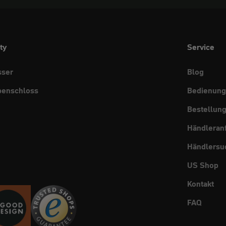
ty
Service
sser
Blog
benschloss
Bedienung
Bestellun
Händleran
Händlersu
US Shop
Kontakt
FAQ