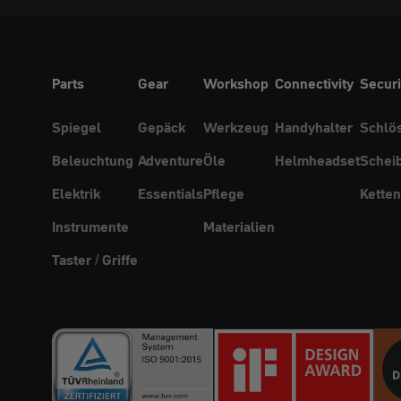
Parts
Gear
Workshop
Connectivity
Securi
Spiegel
Gepäck
Werkzeug
Handyhalter
Schlö
Beleuchtung
Adventure
Öle
Helmheadset
Schei
Elektrik
Essentials
Pflege
Ketten
Instrumente
Materialien
Taster / Griffe