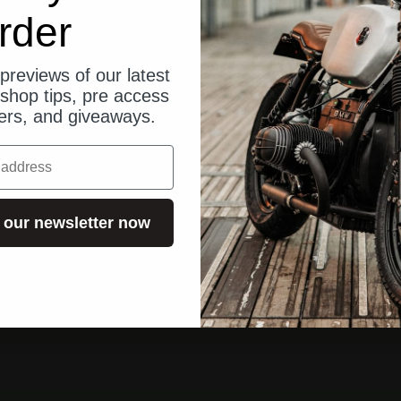
rder
previews of our latest
shop tips, pre access
fers, and giveaways.
 our newsletter now