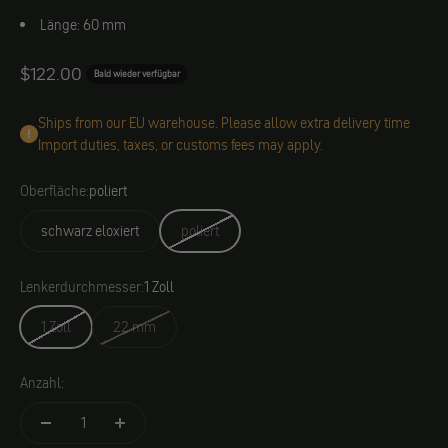
Länge: 60 mm
Angebot
$122.00
Bald wieder verfügbar
Ships from our EU warehouse. Please allow extra delivery time
Import duties, taxes, or customs fees may apply.
Oberfläche:
poliert
schwarz eloxiert
poliert
Lenkerdurchmesser:
1 Zoll
1 Zoll
22 mm
Anzahl: