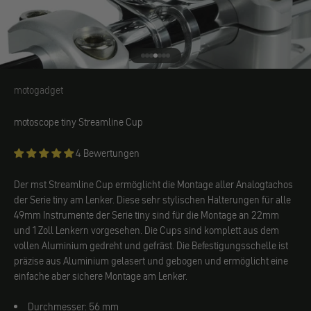
Gehe zu Element 1
Gehe zu Element 2
Gehe zu Element 3
Gehe zu Element 4
Gehe zu Element 5
Gehe zu Element 6
Gehe zu Element 7
motogadget
motogadget
motoscope tiny Streamline Cup
4 Bewertungen
Der mst Streamline Cup ermöglicht die Montage aller Analogtachos
der Serie tiny am Lenker. Diese sehr stylischen Halterungen für alle
49mm Instrumente der Serie tiny sind für die Montage an 22mm
und 1 Zoll Lenkern vorgesehen. Die Cups sind komplett aus dem
vollen Aluminium gedreht und gefräst. Die Befestigungsschelle ist
präzise aus Aluminium gelasert und gebogen und ermöglicht eine
einfache aber sichere Montage am Lenker.
Durchmesser: 56 mm