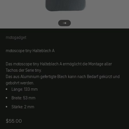
Gehe zu Element 1
Gehe zu Element 2
motogadget
motogadget
motoscope tiny Halteblech A
Das motoscope tiny Halteblech A ermöglicht die Montage aller
Tachos der Serie tiny.
Das aus Aluminium gefertigte Blech kann nach Bedarf gekürzt und
gebohrt werden.
Länge: 133 mm
Breite: 53 mm
Stärke: 2 mm
Angebot
$55.00