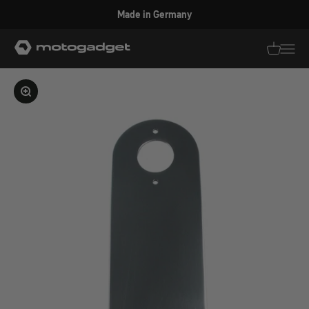
Zum Inhalt springen
Made in Germany
motogadget GmbH
Translati
Transl
Bild vergrößern