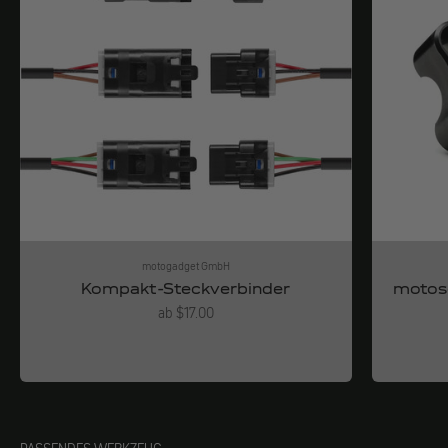
motogadget GmbH
Kompakt-Steckverbinder
motosc
Angebot
ab $17.00