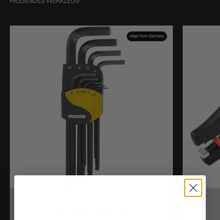
PASSENDES WERKZEUG
ships from Germany
Proxxon
Inbusschlüssel (HX)