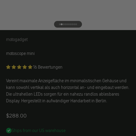
Gehe zu Element 1
Gehe zu Element 2
Gehe zu Element 3
Gehe zu Element 4
Gehe zu Element 5
Gehe zu Element 6
Gehe zu Element 7
Gehe zu Element 8
Gehe zu Element 9
Gehe zu Element 10
motogadget
motogadget
motoscope mini
16 Bewertungen
Vereint maximale Anzeigefläche im minimalistischen Gehäuse und
kann sowohl vertikal als auch horizontal an- und eingebaut werden.
Die ultrahellen LEDs sorgen für ein nahezu randlos ablesbares
Display. Hergestellt in aufwändiger Handarbeit in Berlin.
Angebot
$288.00
Ships from our US warehouse