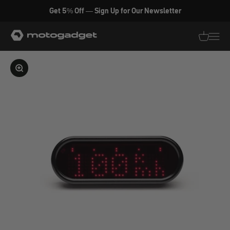
Zum Inhalt springen
Get 5% Off — Sign Up for Our Newsletter
motogadget GmbH
Translati
Transl
Bild vergrößern