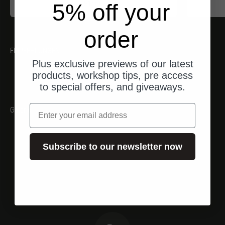
Angebot
$17.00
5% off your
order
EMPFEHLUNGEN
Plus exclusive previews of our latest
products, workshop tips, pre access
to special offers, and giveaways.
Email
Galerie
Subscribe to our newsletter now