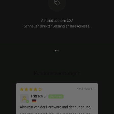
Versand aus den USA
Schneller, direkter Versand an Ihre Adresse.
Gehe zu Element 1
Gehe zu Element 2
Gehe zu Element 3
Kundenbewertungen
vor 2 Monaten
Fritzsch J.
Also rein von der Hardware und der nur online
Top
verfügbaren Anleitung her bin ich echt am