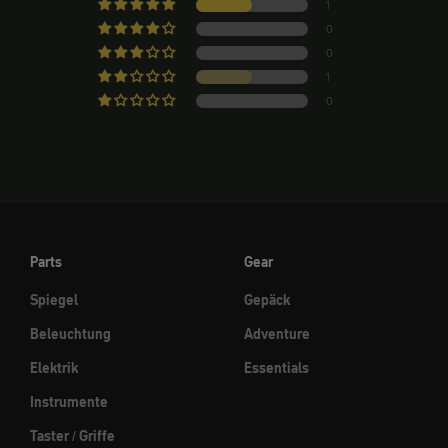
1
0
0
1
0
Parts
Gear
Spiegel
Gepäck
Beleuchtung
Adventure
Elektrik
Essentials
Instrumente
Taster / Griffe