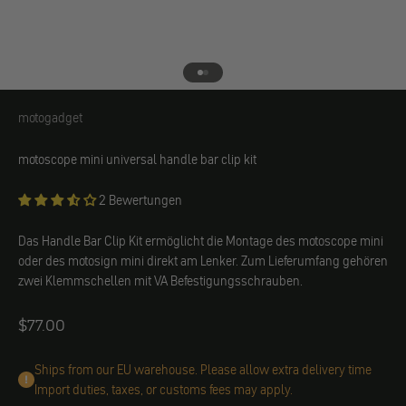
Gehe zu Element 1
Gehe zu Element 2
motogadget
motogadget
motoscope mini universal handle bar clip kit
2 Bewertungen
Das Handle Bar Clip Kit ermöglicht die Montage des motoscope mini
oder des motosign mini direkt am Lenker. Zum Lieferumfang gehören
zwei Klemmschellen mit VA Befestigungsschrauben.
Angebot
$77.00
Ships from our EU warehouse. Please allow extra delivery time
Import duties, taxes, or customs fees may apply.