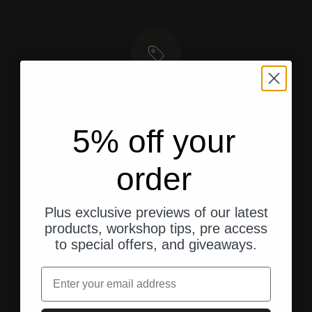
Versand aus den USA
Schneller, direkter Versand an Ihre Adresse.
5% off your
order
Gehe zu Element 1
Gehe zu Element 2
Gehe zu Element 3
Plus exclusive previews of our latest
products, workshop tips, pre access
to special offers, and giveaways.
Kundenbewertungen
Email
vor 1 Jahr
Andreas M.