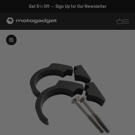
Zum Inhalt springen
Get 5% Off — Sign Up for Our Newsletter
motogadget GmbH
Translati
Transl
Bild vergrößern