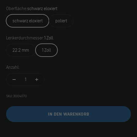
Oberfläche:
schwarz eloxiert
schwarz eloxiert
poliert
Lenkerdurchmesser:
1 Zoll
22.2 mm
1 Zoll
Anzahl:
SKU: 3004070
IN DEN WARENKORB