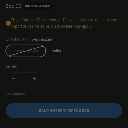
Angebot
$66.00
Bald wieder verfügbar
Ships from our EU warehouse. Please allow extra delivery time
Import duties, taxes, or customs fees may apply.
Oberfläche:
schwarz eloxiert
schwarz eloxiert
poliert
Anzahl:
SKU: 2008010
BALD WIEDER VERFÜGBAR