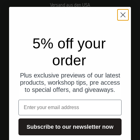
Versand aus den USA
Schneller, direkter Versand an Ihre Adresse.
5% off your
Gehe zu Element 1
Gehe zu Element 2
Gehe zu Element 3
order
Kundenbewertungen
Plus exclusive previews of our latest
products, workshop tips, pre access
vor 1 Jahr
to special offers, and giveaways.
Bernhard P.
Email
Unkompliziert und schnell
Subscribe to our newsletter now