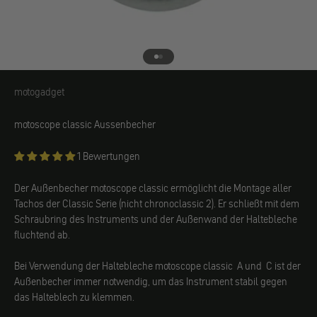
Gehe zu Element 1
Gehe zu Element 2
motogadget
motogadget
motoscope classic Aussenbecher
1 Bewertungen
Der Außenbecher motoscope classic ermöglicht die Montage aller
Tachos der Classic Serie (nicht chronoclassic 2). Er schließt mit dem
Schraubring des Instruments und der Außenwand der Haltebleche
fluchtend ab.
Bei Verwendung der Haltebleche motoscope classic A und C ist der
Außenbecher immer notwendig, um das Instrument stabil gegen
das Halteblech zu klemmen.