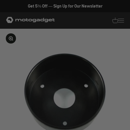
Zum Inhalt springen
Get 5% Off — Sign Up for Our Newsletter
motogadget GmbH
Translati
Transl
Bild vergrößern