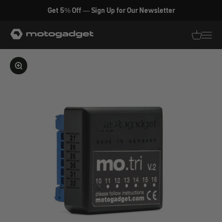
Zum Inhalt springen
Get 5% Off — Sign Up for Our Newsletter
motogadget GmbH
Translati
Transl
Bild vergrößern