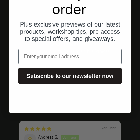
order
Plus exclusive previews of our latest
products, workshop tips, pre access
to special offers, and giveaways.
Versand aus den USA
Schneller, direkter Versand an Ihre Adresse.
Email
Subscribe to our newsletter now
Gehe zu Element 1
Gehe zu Element 2
Gehe zu Element 3
Kundenbewertungen
vor 1 Jahr
Andreas S.