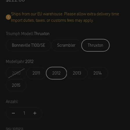
Ships from our EU warehouse. Please allow extra delivery time
Import duties, taxes, or customs fees may apply.
Triumph Modell:
Thruxton
Bonneville T100/SE
Scrambler
Thruxton
Modelljahr:
2012
2010
2011
2012
2013
2014
2015
Anzahl:
SKU: 1051213