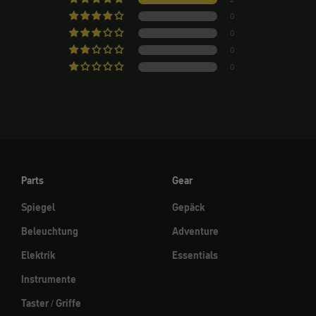
0
0
0
0
Parts
Gear
Spiegel
Gepäck
Beleuchtung
Adventure
Elektrik
Essentials
Instrumente
Taster / Griffe