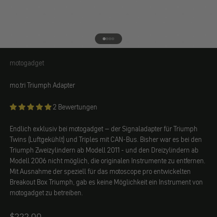
Gehe zu Element 1
Gehe zu Element 2
Gehe zu Element 3
Gehe zu Element 4
motogadget
motogadget
mo.tri Triumph Adapter
2 Bewertungen
Endlich exklusiv bei motogadget – der Signaladapter für Triumph
Twins (Luftgekühlt) und Triples mit CAN-Bus. Bisher war es bei den
Triumph Zweizylindern ab Modell 2011 - und den Dreizylindern ab
Modell 2006 nicht möglich, die originalen Instrumente zu entfernen.
Mit Ausnahme der speziell für das motoscope pro entwickelten
Breakout Box Triumph, gab es keine Möglichkeit ein Instrument von
motogadget zu betreiben.
Angebot
$222.00