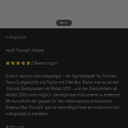
Gehe zu Element 1
Gehe zu Element 2
Gehe zu Element 3
Gehe zu Element 4
motogadget
motogadget
mo.tri Triumph Adapter
2 Bewertungen
Endlich exklusiv bei motogadget – der Signaladapter für Triumph
Twins (Luftgekühlt) und Triples mit CAN-Bus. Bisher war es bei den
Triumph Zweizylindern ab Modell 2011 - und den Dreizylindern ab
Modell 2006 nicht möglich, die originalen Instrumente zu entfernen.
Mit Ausnahme der speziell für das motoscope pro entwickelten
Breakout Box Triumph, gab es keine Möglichkeit ein Instrument von
motogadget zu betreiben.
Angebot
$222.00