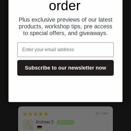
order
Plus exclusive previews of our latest
products, workshop tips, pre access
to special offers, and giveaways.
Versand aus den USA
Schneller, direkter Versand an Ihre Adresse.
Email
Subscribe to our newsletter now
Gehe zu Element 1
Gehe zu Element 2
Gehe zu Element 3
Kundenbewertungen
vor 1 Jahr
Andreas S.