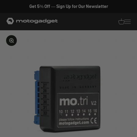
Zum Inhalt springen
Get 5% Off — Sign Up for Our Newsletter
motogadget GmbH
Translati
Transl
Bild vergrößern