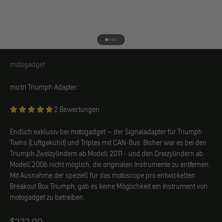
Gehe zu Element 1
Gehe zu Element 2
Gehe zu Element 3
Gehe zu Element 4
motogadget
motogadget
mo.tri Triumph Adapter
2 Bewertungen
Endlich exklusiv bei motogadget – der Signaladapter für Triumph
Twins (Luftgekühlt) und Triples mit CAN-Bus. Bisher war es bei den
Triumph Zweizylindern ab Modell 2011 - und den Dreizylindern ab
Modell 2006 nicht möglich, die originalen Instrumente zu entfernen.
Mit Ausnahme der speziell für das motoscope pro entwickelten
Breakout Box Triumph, gab es keine Möglichkeit ein Instrument von
motogadget zu betreiben.
Angebot
$222.00