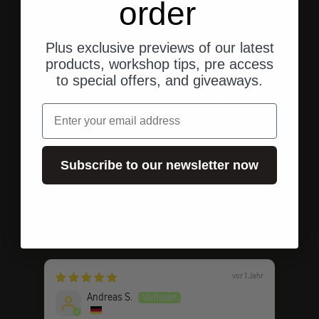
order
Plus exclusive previews of our latest
products, workshop tips, pre access
to special offers, and giveaways.
Versand aus den USA
Schneller, direkter Versand an Ihre Adresse.
Email
Subscribe to our newsletter now
Gehe zu Element 1
Gehe zu Element 2
Gehe zu Element 3
Kundenbewertungen
vor 1 Jahr
Andreas S.