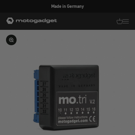
Zum Inhalt springen
Made in Germany
motogadget GmbH
Translati
Transl
Bild vergrößern