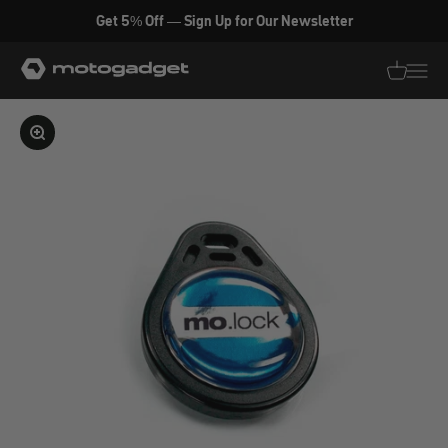
Zum Inhalt springen
Get 5% Off — Sign Up for Our Newsletter
motogadget GmbH
Translati
Transl
Bild vergrößern