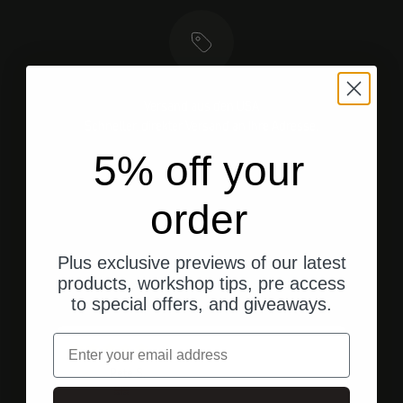
Versand aus den USA
Schneller, direkter Versand an Ihre Adresse.
5% off your
order
Gehe zu Element 1
Gehe zu Element 2
Gehe zu Element 3
Plus exclusive previews of our latest
products, workshop tips, pre access
Kundenbewertungen
to special offers, and giveaways.
Email
vor 1 Jahr
Pete S.