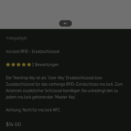
Gehe zu Element 1
Gehe zu Element 2
motogadget
motogadget
mo.lock RFID - Ersatzschlüssel
2 Bewertungen
Der Teardrop Key ist als 'User-Key' Ersatzschlüssel bzw.
Zusatzschlüssel für das vorherige RFID-Zündschloss mo.lock. Zum
Anlernen zusätzlicher Schlüssel benötigen Sie unbedingt den zu
jedem mo.lock gehörenden 'Master-Key'.
Achtung: Nicht für mo.lock NFC.
Angebot
$14.00