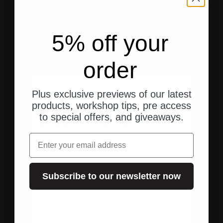
Gehe zu Element 1
Gehe zu Element 2
Gehe zu Element 3
5% off your
Kundenbewertungen
order
vor 11 Monaten
Plus exclusive previews of our latest
Anonymous
products, workshop tips, pre access
to special offers, and giveaways.
Von der BE bis zur Lieferung alles�
Sup
Email
Von der BE bis zur Lieferung alles
Ein 
Top.Dankesch�n
Antw
Subscribe to our newsletter now