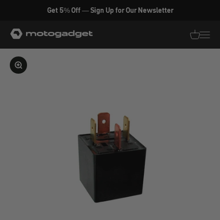
Zum Inhalt springen
Get 5% Off — Sign Up for Our Newsletter
motogadget GmbH
Translati
Transl
Bild vergrößern