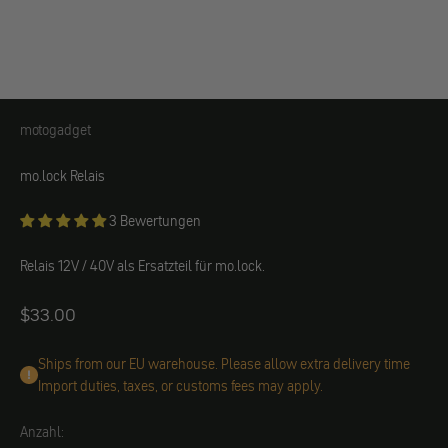
motogadget
motogadget
mo.lock Relais
3 Bewertungen
Relais 12V / 40V als Ersatzteil für mo.lock.
Angebot
$33.00
Ships from our EU warehouse. Please allow extra delivery time
Import duties, taxes, or customs fees may apply.
Anzahl: