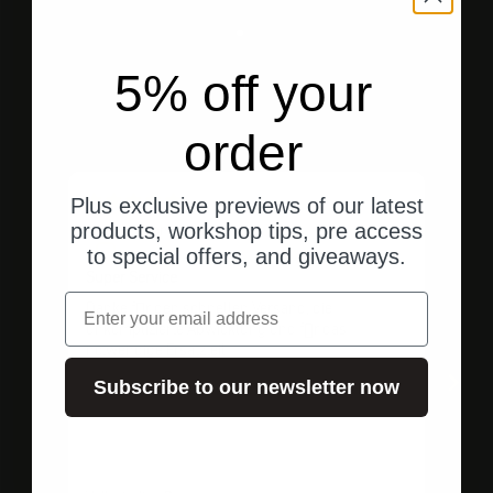
Gehe zu Element 1
Gehe zu Element 2
Gehe zu Element 3
5% off your
Kundenbewertungen
order
vor 1 Jahr
Plus exclusive previews of our latest
products, workshop tips, pre access
Anonymous
to special offers, and giveaways.
Super Service
Moto
Email
Danke f�r den schnellen Versand, die
Mot
unkomplizierte Abwicklung und f�r das
notwendige Ersatzteil
Subscribe to our newsletter now