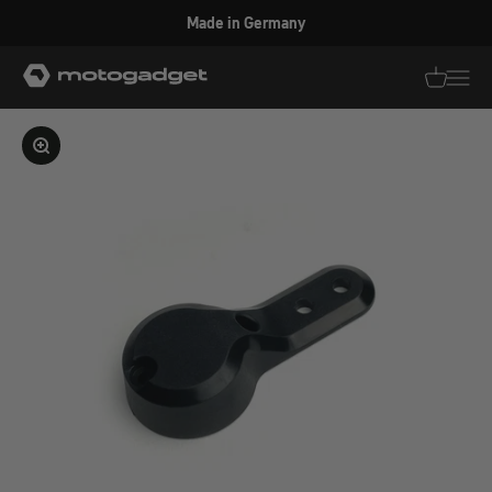
Zum Inhalt springen
Made in Germany
motogadget GmbH
Translati
Transl
Bild vergrößern