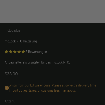
motogadget
motogadget
mo.lock NFC Halterung
3 Bewertungen
Anbauhalter als Ersatzteil für das mo.lock NFC.
Angebot
$33.00
Ships from our EU warehouse. Please allow extra delivery time
Import duties, taxes, or customs fees may apply.
Anzahl: