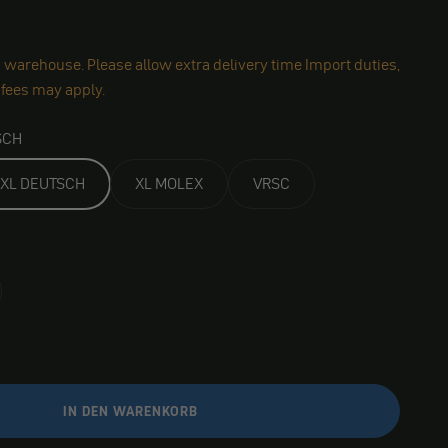
 warehouse. Please allow extra delivery time Import duties,
 fees may apply.
SCH
XL DEUTSCH
XL MOLEX
VRSC
IN DEN WARENKORB