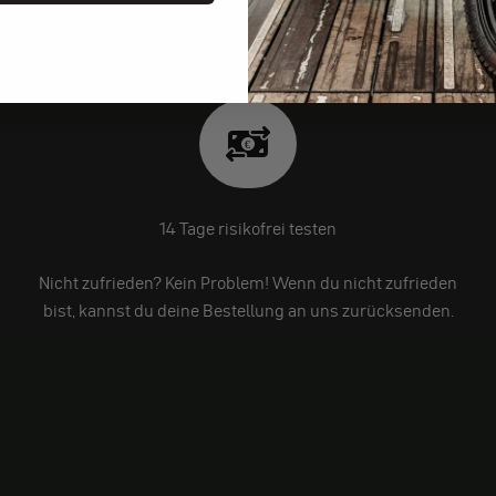
14 Tage risikofrei testen
Nicht zufrieden? Kein Problem! Wenn du nicht zufrieden
bist, kannst du deine Bestellung an uns zurücksenden.