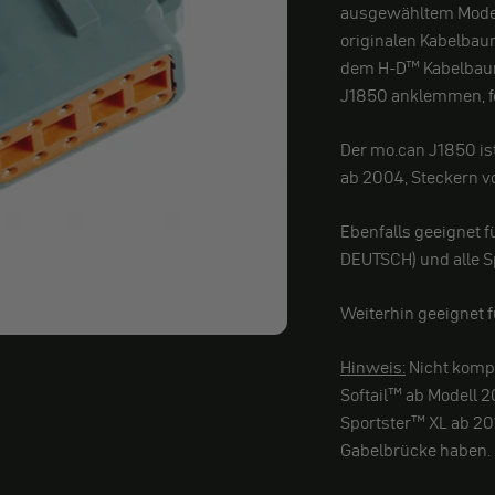
ausgewähltem Modell
originalen Kabelbaum
dem H-D™ Kabelbaum
J1850 anklemmen, fert
Der mo.can J1850 is
ab 2004, Steckern 
Ebenfalls geeignet 
DEUTSCH) und alle S
Weiterhin geeignet 
Hinweis:
Nicht kompa
Softail™ ab Modell 2
Sportster™ XL ab 20
Gabelbrücke haben.