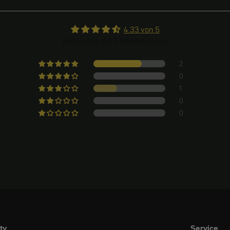
4.33 von 5
Basierend auf 3 Bewertungen
2
0
1
0
0
ty
Service