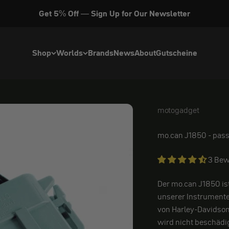
Get 5% Off — Sign Up for Our Newsletter
Shop
Worlds
Brands
News
About
Gutscheine
motogadget
motogadget
mo.can J1850 - pas
3 Bew
Der mo.can J1850 ist
unserer Instrumente 
von Harley-Davidson
wird nicht beschädig