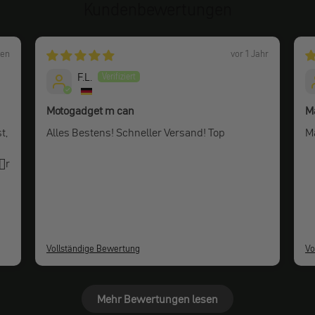
Kundenbewertungen
ten
vor 1 Jahr
F.L.
Motogadget m can
M
t,
Alles Bestens! Schneller Versand! Top
Ma
n
f�r
Vollständige Bewertung
Vo
Mehr Bewertungen lesen