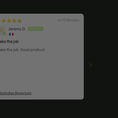
vor 10 Monaten
Jeremy D.
ake the job
ke the job. Good product.
llständige Bewertung