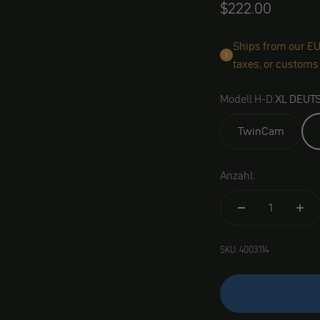
Angebot
$222.00
Ships from our EU
taxes, or customs
Modell H-D:
XL DEUT
TwinCam
Anzahl:
SKU: 4003114