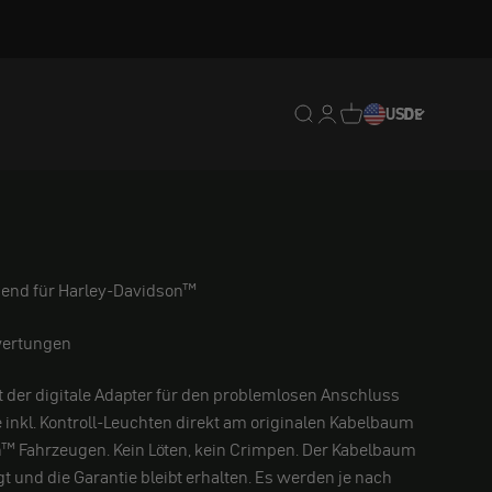
Translation missing: de.
Translation missing: 
Translation missing
USD
DE
send für Harley-Davidson™
ertungen
 der digitale Adapter für den problemlosen Anschluss
inkl. Kontroll-Leuchten direkt am originalen Kabelbaum
™ Fahrzeugen. Kein Löten, kein Crimpen. Der Kabelbaum
t und die Garantie bleibt erhalten. Es werden je nach