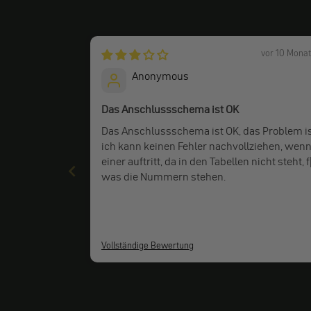
vor 10 Mona
Anonymous
Das Anschlussschema ist OK
Das Anschlussschema ist OK, das Problem is
ich kann keinen Fehler nachvollziehen, wen
einer auftritt, da in den Tabellen nicht steht, 
was die Nummern stehen.
Vollständige Bewertung