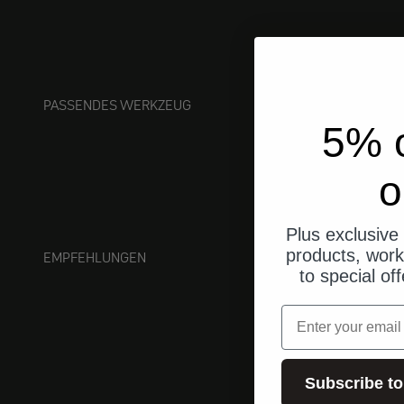
PASSENDES WERKZEUG
5% o
o
Plus exclusive 
products, work
EMPFEHLUNGEN
to special of
Email
Subscribe to