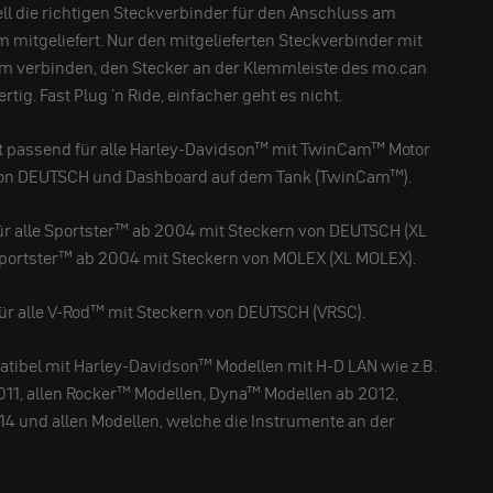
 die richtigen Steckverbinder für den Anschluss am
 mitgeliefert. Nur den mitgelieferten Steckverbinder mit
 verbinden, den Stecker an der Klemmleiste des mo.can
ig. Fast Plug 'n Ride, einfacher geht es nicht.
t passend für alle Harley-Davidson™ mit TwinCam™ Motor
von DEUTSCH und Dashboard auf dem Tank (TwinCam™).
für alle Sportster™ ab 2004 mit Steckern von DEUTSCH (XL
portster™ ab 2004 mit Steckern von MOLEX (XL MOLEX).
für alle V-Rod™ mit Steckern von DEUTSCH (VRSC).
tibel mit Harley-Davidson™ Modellen mit H-D LAN wie z.B.
011, allen Rocker™ Modellen, Dyna™ Modellen ab 2012,
14 und allen Modellen, welche die Instrumente an der