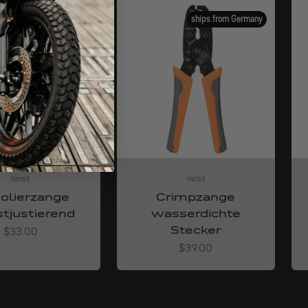
ships from Germany
ships from Germany
iwiss
iwiss
solierzange
Crimpzange
stjustierend
wasserdichte
Stecker
Angebot
$33.00
Angebot
$39.00