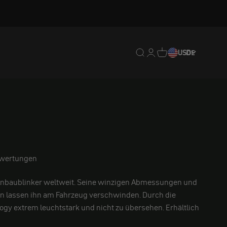
Translation missing: de.
Translation missing: 
Translation missing
USD
DE
wertungen
 Anbaublinker weltweit. Seine winzigen Abmessungen und
gn lassen ihn am Fahrzeug verschwinden. Durch die
ogy extrem leuchtstark und nicht zu übersehen. Erhältlich