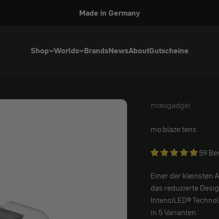
Made in Germany
Shop
Worlds
Brands
News
About
Gutscheine
motogadget
motogadget
mo.blaze tens
59 Be
Einer der kleinsten
das reduzierte Desi
IntensiLED® Technol
in 5 Varianten.