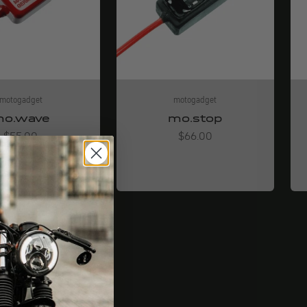
motogadget
motogadget
o.wave
mo.stop
Angebot
Angebot
$55.00
$66.00