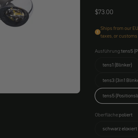
Angebot
$73.00
Ships from our EU
taxes, or customs
Ausführung:
tens5 (P
tens1 (Blinker)
tens3 (3in1 Blink
tens5 (Positionsl
Oberfläche:
poliert
schwarz eloxiert