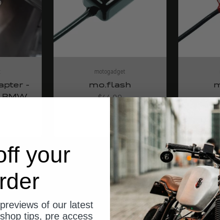
t
motogadget
pter -
mo.flash
m
r BMW
Angebot
$44.00
ff your
rder
previews of our latest
shop tips, pre access