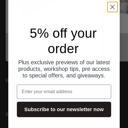
5% off your
iwiss
order
Abisolierzange
Angebot
$33.00
Plus exclusive previews of our latest
products, workshop tips, pre access
to special offers, and giveaways.
EMPFEHLUNGEN
Email
Subscribe to our newsletter now
Galerie