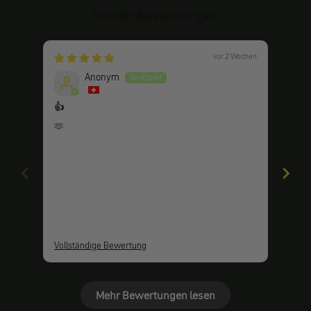
Kundenbewertungen
vor 2 Wochen
Anonym
👍
Alle
🫶
Alle
Vollständige Bewertung
Voll
Mehr Bewertungen lesen