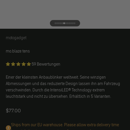
Gehe zu Element 1
Gehe zu Element 2
Gehe zu Element 3
Gehe zu Element 4
Gehe zu Element 5
Gehe zu Element 6
Gehe zu Element 7
Gehe zu Element 8
Gehe zu Element 9
Gehe zu Element 10
Gehe zu Element 11
Gehe zu Element 12
motogadget
motogadget
mo.blaze tens
59 Bewertungen
Einer der kleinsten Anbaublinker weltweit. Seine winzigen
Abmessungen und das reduzierte Design lassen ihn am Fahrzeug
verschwinden. Durch die IntensiLED® Technology extrem
leuchtstark und nicht zu übersehen. Erhältlich in 5 Varianten.
Angebot
$77.00
Ships from our EU warehouse. Please allow extra delivery time