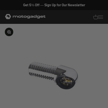
Zum Inhalt springen
Get 5% Off — Sign Up for Our Newsletter
motogadget GmbH
Translati
Transl
Bild vergrößern