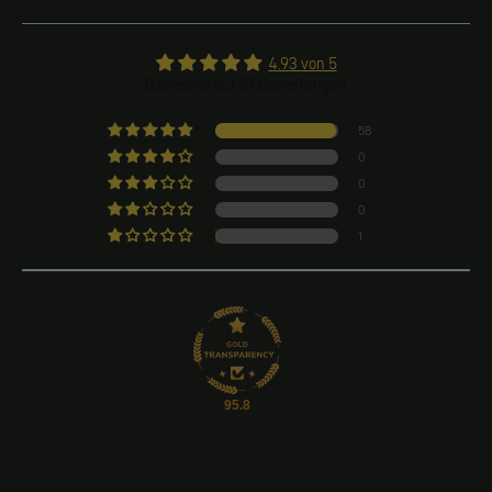
4.93 von 5
Basierend auf 59 Bewertungen
58
0
0
0
1
95.8