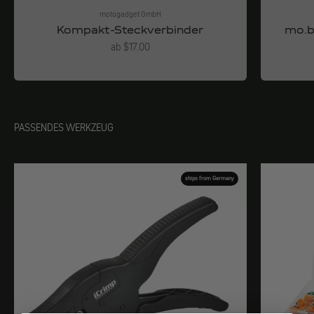
motogadget GmbH
Kompakt-Steckverbinder
mo.b
Angebot
ab $17.00
PASSENDES WERKZEUG
ships from Germany