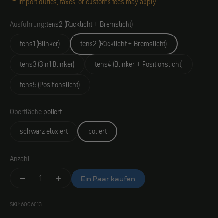
Import duties, taxes, or customs fees may apply.
Ausführung:
tens2 (Rücklicht + Bremslicht)
tens1 (Blinker)
tens2 (Rücklicht + Bremslicht)
tens3 (3in1 Blinker)
tens4 (Blinker + Positionslicht)
tens5 (Positionslicht)
Oberfläche:
poliert
schwarz eloxiert
poliert
Anzahl:
Ein Paar kaufen
SKU: 6006013