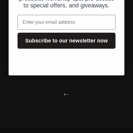
to special offers, and giveaways.
Email
Subscribe to our newsletter now
Versand aus den USA
Schneller, direkter Versand an Ihre Adresse.
Gehe zu Element 1
Gehe zu Element 2
Gehe zu Element 3