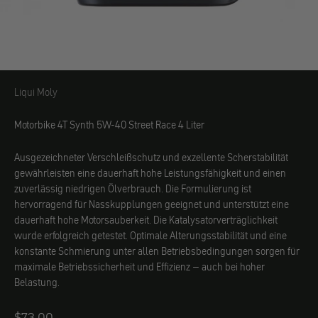
Liqui Moly
Liqui Moly
Motorbike 4T Synth 5W-40 Street Race 4 Liter
Ausgezeichneter Verschleißschutz und exzellente Scherstabilität
gewährleisten eine dauerhaft hohe Leistungsfähigkeit und einen
zuverlässig niedrigen Ölverbrauch. Die Formulierung ist
hervorragend für Nasskupplungen geeignet und unterstützt eine
dauerhaft hohe Motorsauberkeit. Die Katalysatorverträglichkeit
wurde erfolgreich getestet. Optimale Alterungsstabilität und eine
konstante Schmierung unter allen Betriebsbedingungen sorgen für
maximale Betriebssicherheit und Effizienz – auch bei hoher
Belastung.
Angebot
$73.00