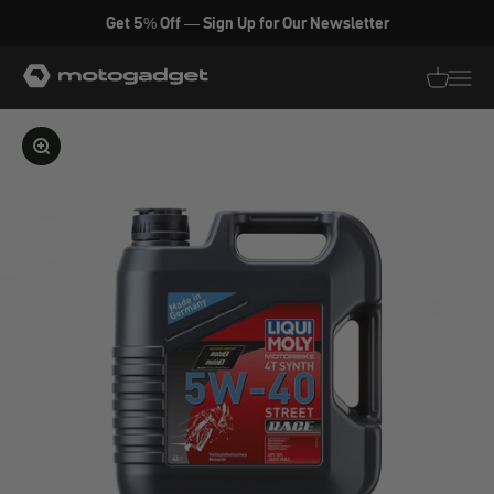
Zum Inhalt springen
Get 5% Off — Sign Up for Our Newsletter
motogadget GmbH
Translati
Transl
Bild vergrößern