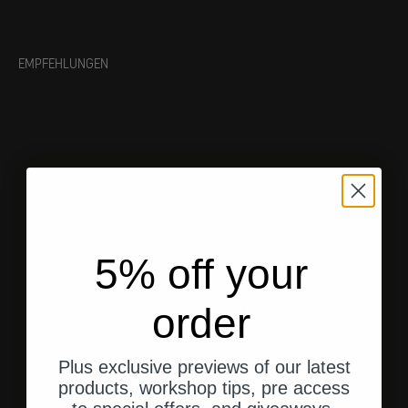
EMPFEHLUNGEN
5% off your
order
Versand aus den USA
Schneller, direkter Versand an Ihre Adresse.
Plus exclusive previews of our latest
products, workshop tips, pre access