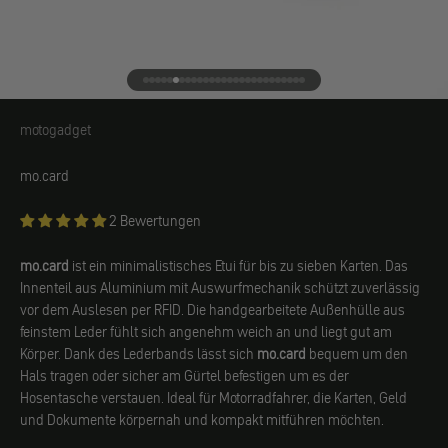
Gehe zu Element 1
Gehe zu Element 2
Gehe zu Element 3
Gehe zu Element 4
Gehe zu Element 5
Gehe zu Element 6
Gehe zu Element 7
Gehe zu Element 8
Gehe zu Element 9
Gehe zu Element 10
Gehe zu Element 11
Gehe zu Element 12
Gehe zu Element 13
Gehe zu Element 14
Gehe zu Element 15
Gehe zu Element 16
Gehe zu Element 17
Gehe zu Element 18
Gehe zu Element 19
Gehe zu Element 20
Gehe zu Element 21
Gehe zu Element 22
Gehe zu Element 23
Gehe zu Element 24
Gehe zu Element 25
Gehe zu Element 26
Gehe zu Element 27
motogadget
motogadget
mo.card
2 Bewertungen
mo.card
ist ein minimalistisches Etui für bis zu sieben Karten. Das
Innenteil aus Aluminium mit Auswurfmechanik schützt zuverlässig
vor dem Auslesen per RFID. Die handgearbeitete Außenhülle aus
feinstem Leder fühlt sich angenehm weich an und liegt gut am
Körper. Dank des Lederbands lässt sich
mo.card
bequem um den
Hals tragen oder sicher am Gürtel befestigen um es der
Hosentasche verstauen. Ideal für Motorradfahrer, die Karten, Geld
und Dokumente körpernah und kompakt mitführen möchten.