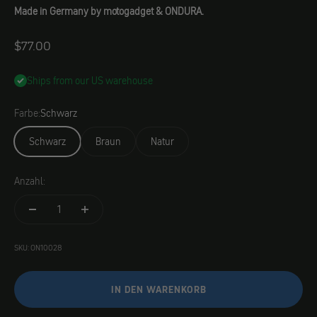
Made in Germany by motogadget & ONDURA.
Angebot
$77.00
Ships from our US warehouse
Farbe:
Schwarz
Schwarz
Braun
Natur
Anzahl:
SKU: ON10028
IN DEN WARENKORB