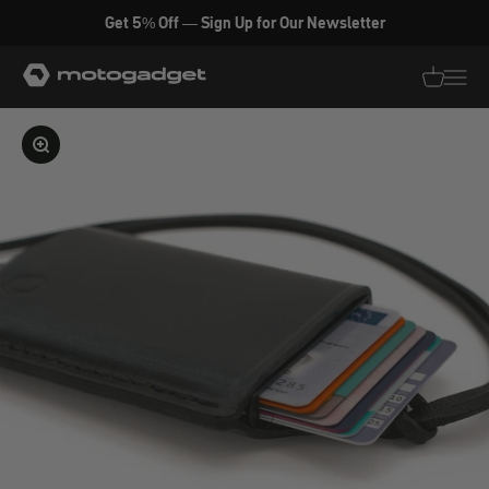
Zum Inhalt springen
Get 5% Off — Sign Up for Our Newsletter
motogadget GmbH
Translati
Transl
Bild vergrößern