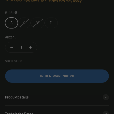
Import duties, taxes, or customs fees may apply.
Größe:
8
8
9
10
11
Anzahl:
SKU: HES1000
IN DEN WARENKORB
Produktdetails