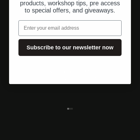
products, workshop tips, pre access
to special offers, and giveaways.
Email
Subscribe to our newsletter now
Versand aus den USA
Schneller, direkter Versand an Ihre Adresse.
Gehe zu Element 1
Gehe zu Element 2
Gehe zu Element 3