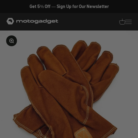
Zum Inhalt springen
Get 5% Off — Sign Up for Our Newsletter
motogadget GmbH
Translati
Transl
Bild vergrößern