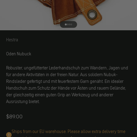
Gehe zu Element 1
Gehe zu Element 2
Gehe zu Element 3
Gehe zu Element 4
Hestra
Hestra
Oden Nubuck
Robuster, ungefütterter Lederhandschuh zum Wandern, Jagen und
für andere Aktivitäten in der freien Natur. Aus solidem Nubuk-
Rindsleder gefertigt und mit feuerfestem Garn genäht. Ein idealer
Handschuh zum Schutz der Hände vor Ästen und rauem Gelände,
der gleichzeitig einen guten Grip an Werkzeug und anderer
Ausrüstung bietet.
Angebot
$89.00
Ships from our EU warehouse. Please allow extra delivery time