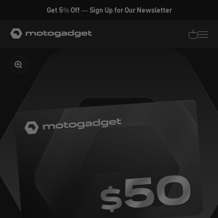
Zum Inhalt springen
Get 5% Off — Sign Up for Our Newsletter
motogadget GmbH
Translati
Transl
Bild vergrößern