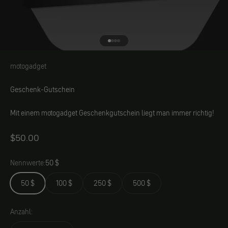
Gehe zu Element 1
Gehe zu Element 2
Gehe zu Element 3
Gehe zu Element 4
motogadget
motogadget
Geschenk-Gutschein
Mit einem motogadget Geschenkgutschein
liegt
man immer richtig!
Angebot
$50.00
Nennwerte:
50 $
50 $
100 $
250 $
500 $
Anzahl: