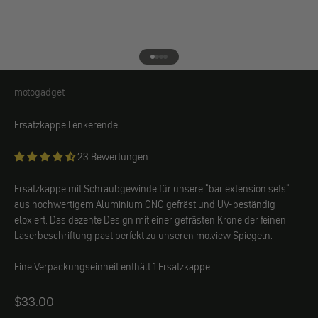
Gehe zu Element 1
Gehe zu Element 2
Gehe zu Element 3
Gehe zu Element 4
motogadget
motogadget
Ersatzkappe Lenkerende
23 Bewertungen
Ersatzkappe mit Schraubgewinde für unsere "bar extension sets"
aus hochwertigem Aluminium CNC gefräst und UV-beständig
eloxiert. Das dezente Design mit einer gefrästen Krone der feinen
Laserbeschriftung past perfekt zu unseren mo.view Spiegeln.
Eine Verpackungseinheit enthält 1 Ersatzkappe.
Angebot
$33.00