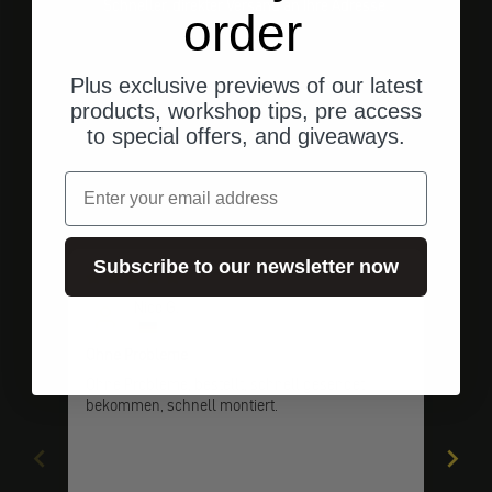
Schneller, direkter Versand an Ihre Adresse.
order
Plus exclusive previews of our latest
products, workshop tips, pre access
Gehe zu Element 1
Gehe zu Element 2
Gehe zu Element 3
to special offers, and giveaways.
Email
Kundenbewertungen
Subscribe to our newsletter now
vor 2 Monaten
Nico G.
Ohne Probleme
pri
Ohne Probleme, bestellt, schnell gesendet
Schn
bekommen, schnell montiert.