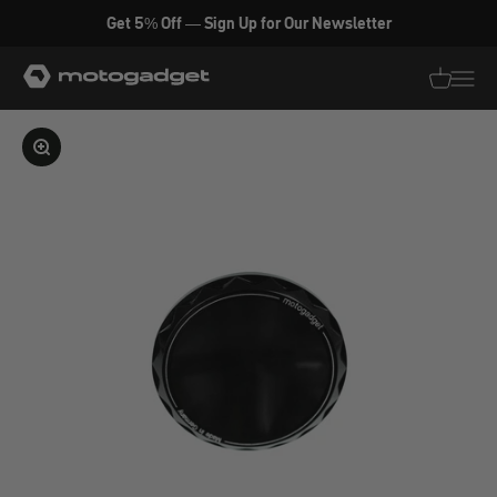
Zum Inhalt springen
Get 5% Off — Sign Up for Our Newsletter
motogadget GmbH
Translati
Transl
Bild vergrößern